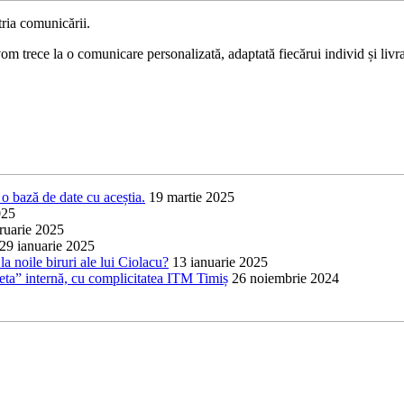
ria comunicării.
 trece la o comunicare personalizată, adaptată fiecărui individ și livrat
o bază de date cu aceștia.
19 martie 2025
025
ruarie 2025
29 ianuarie 2025
a noile biruri ale lui Ciolacu?
13 ianuarie 2025
heta” internă, cu complicitatea ITM Timiș
26 noiembrie 2024