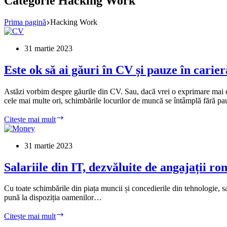
Categorie
Hacking Work
Prima pagină
Hacking Work
31 martie 2023
Este ok să ai găuri în CV și pauze în carier
Astăzi vorbim despre găurile din CV. Sau, dacă vrei o exprimare mai co
cele mai multe ori, schimbările locurilor de muncă se întâmplă fără pau
Este
Citește mai mult
ok
să
ai
31 martie 2023
găuri
în
Salariile din IT, dezvăluite de angajații ro
CV
și
Cu toate schimbările din piața muncii și concedierile din tehnologie, sa
pauze
pună la dispoziția oamenilor…
în
carieră
Salariile
Citește mai mult
din