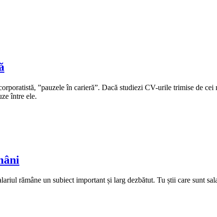
ă
rporatistă, ”pauzele în carieră”. Dacă studiezi CV-urile trimise de cei m
ze între ele.
mâni
lariul rămâne un subiect important și larg dezbătut. Tu știi care sunt sala