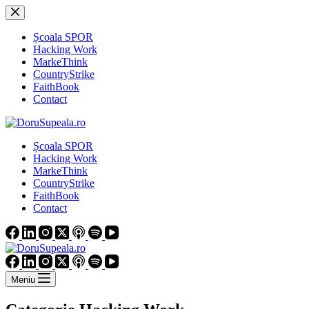
Sari
la
conținut
Școala SPOR
Hacking Work
MarkeThink
CountryStrike
FaithBook
Contact
Școala SPOR
Hacking Work
MarkeThink
CountryStrike
FaithBook
Contact
Meniu