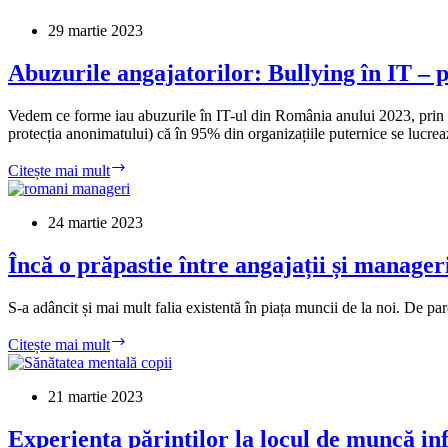
IT,
dezvăluite
29 martie 2023
de
angajații
Abuzurile angajatorilor: Bullying în IT – p
români
Vedem ce forme iau abuzurile în IT-ul din România anului 2023, prin c
protecția anonimatului) că în 95% din organizațiile puternice se lucrează 
Abuzurile
Citește mai mult
angajatorilor:
Bullying
în
24 martie 2023
IT
–
Încă o prăpastie între angajații și manage
povestea
lui
S-a adâncit și mai mult falia existentă în piața muncii de la noi. De parc
Virgil
Încă
Citește mai mult
o
prăpastie
între
21 martie 2023
angajații
și
Experiența părinților la locul de muncă inf