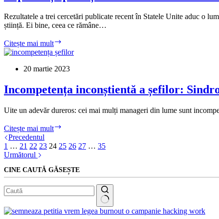
managerii
din
Rezultatele a trei cercetări publicate recent în Statele Unite aduc o lu
România
știință. Ei bine, ceea ce rămâne…
Experiența
Citește mai mult
părinților
la
locul
20 martie 2023
de
muncă
Incompetența inconștientă a șefilor: Sin
influențează
direct
Uite un adevăr dureros: cei mai mulți manageri din lume sunt incompete
și
decisiv
Incompetența
Citește mai mult
dezvoltarea
inconștientă
Precedentul
intelectuală
a
1
…
21
22
23
24
25
26
27
…
35
și
șefilor:
Următorul
emoțională
Sindromul
a
CINE CAUTĂ GĂSEȘTE
Dunning-
copiilor
Kruger
Niciun