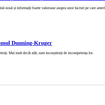
mină nouă și informații foarte valoroase asupra unor lucruri pe care ante
dromul Dunning-Kruger
nți. Mai mult decât atât, sunt inconștienți de incompetența lor.