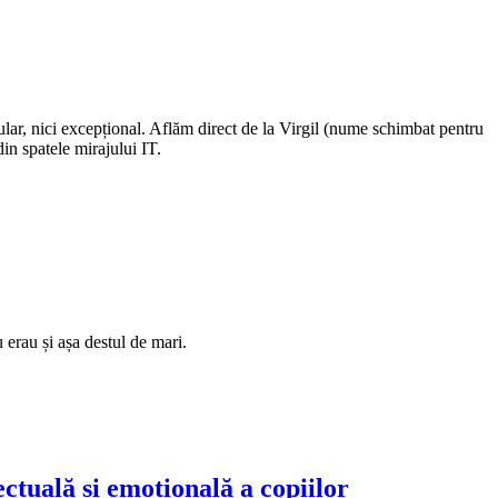
lar, nici excepțional. Aflăm direct de la Virgil (nume schimbat pentru
din spatele mirajului IT.
u erau și așa destul de mari.
ectuală și emoțională a copiilor