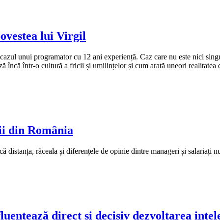
ovestea lui Virgil
azul unui programator cu 12 ani experiență. Caz care nu este nici singu
încă într-o cultură a fricii și umilințelor și cum arată uneori realitatea 
rii din România
ă distanța, răceala și diferențele de opinie dintre manageri și salariați n
luențează direct și decisiv dezvoltarea intel