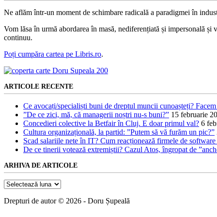
Ne aflăm într-un moment de schimbare radicală a paradigmei în indust
Vom lăsa în urmă abordarea în masă, nediferențiată și impersonală și vom
continuu.
Poți cumpăra cartea pe Libris.ro
.
ARTICOLE RECENTE
Ce avocați/specialiști buni de dreptul muncii cunoașteți? Facem 
”De ce zici, mă, că managerii noștri nu-s buni?”
15 februarie 2
Concedieri colective la Betfair în Cluj. E doar primul val?
6 feb
Cultura organizațională, la partid: ”Putem să vă furăm un pic?”
Scad salariile nete în IT? Cum reacționează firmele de software l
De ce tinerii votează extremiștii? Cazul Atos, îngropat de ”anc
ARHIVA DE ARTICOLE
Arhiva
de
articole
Drepturi de autor © 2026 - Doru Șupeală