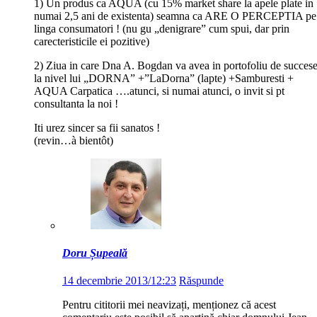
1) Un produs ca AQUA (cu 15% market share la apele plate in
numai 2,5 ani de existenta) seamna ca ARE O PERCEPTIA pe
linga consumatori ! (nu gu „denigrare” cum spui, dar prin
carecteristicile ei pozitive)
2) Ziua in care Dna A. Bogdan va avea in portofoliu de succes
la nivel lui „DORNA” +”LaDorna” (lapte) +Samburesti +
AQUA Carpatica ….atunci, si numai atunci, o invit si pt
consultanta la noi !
Iti urez sincer sa fii sanatos !
(revin…à bientôt)
Doru Șupeală
14 decembrie 2013/12:23
Răspunde
Pentru cititorii mei neavizați, menționez că acest