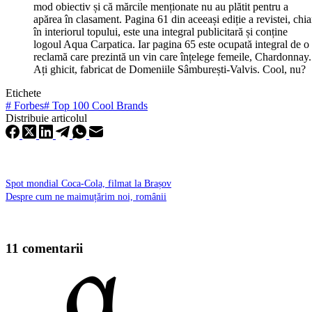
mod obiectiv și că mărcile menționate nu au plătit pentru a
apărea în clasament. Pagina 61 din aceeași ediție a revistei, chia
în interiorul topului, este una integral publicitară și conține
logoul Aqua Carpatica. Iar pagina 65 este ocupată integral de o
reclamă care prezintă un vin care înțelege femeile, Chardonnay.
Ați ghicit, fabricat de Domeniile Sâmburești-Valvis. Cool, nu?
Etichete
#
Forbes
#
Top 100 Cool Brands
Distribuie articolul
Spot mondial Coca-Cola, filmat la Brașov
Despre cum ne maimuțărim noi, românii
11 comentarii