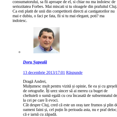
consumatorului, sa fii aproape de el, si chiar nu ma indoiesc de
seriozitatea Forbes. Mai miscati si tu oloagele din prafuitul Cluj
Ca esti platit de unii din competitorii directi ai castigatorilor nu
mai e dubiu, o faci pe fata, fii si tu mai elegant, poti? ma
indoiesc.
Doru Șupeală
13 decembrie 2013/17:01
Răspunde
Dragă Andrei,
Mulțumesc mult pentru vizită și opinie, fie ea și cu greșel
de ortografie. Îți urez sincer să ai mereu ca buget de
cheltuieli o sumă egală cu cea încasată de subsemnatul d
la cei pe care îi evoci.
Cât despre Cluj, cred că este un oraș tare frumos și plin d
oameni faini și, cel puțin în perioada asta, nu e praf deloc
că e iarnă cu zăpadă.