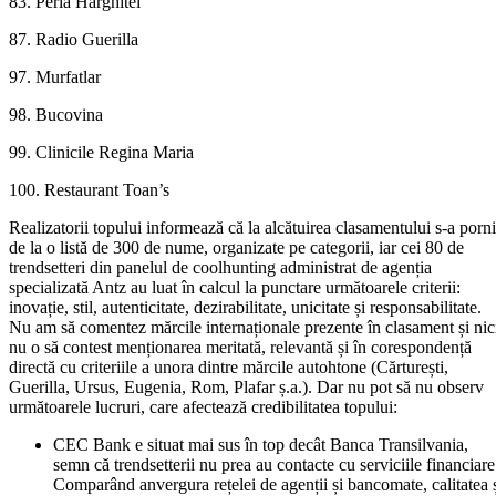
83. Perla Harghitei
87. Radio Guerilla
97. Murfatlar
98. Bucovina
99. Clinicile Regina Maria
100. Restaurant Toan’s
Realizatorii topului informează că la alcătuirea clasamentului s-a porni
de la o listă de 300 de nume, organizate pe categorii, iar cei 80 de
trendsetteri din panelul de coolhunting administrat de agenția
specializată Antz au luat în calcul la punctare următoarele criterii:
inovație, stil, autenticitate, dezirabilitate, unicitate și responsabilitate.
Nu am să comentez mărcile internaționale prezente în clasament și nic
nu o să contest menționarea meritată, relevantă și în corespondență
directă cu criteriile a unora dintre mărcile autohtone (Cărturești,
Guerilla, Ursus, Eugenia, Rom, Plafar ș.a.). Dar nu pot să nu observ
următoarele lucruri, care afectează credibilitatea topului:
CEC Bank e situat mai sus în top decât Banca Transilvania,
semn că trendsetterii nu prea au contacte cu serviciile financiare
Comparând anvergura rețelei de agenții și bancomate, calitatea 