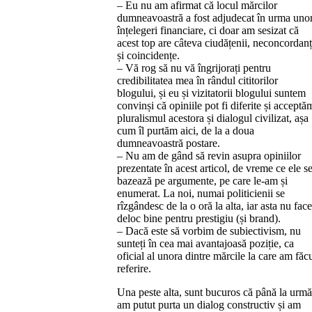
– Eu nu am afirmat că locul mărcilor
dumneavoastră a fost adjudecat în urma uno
înțelegeri financiare, ci doar am sesizat că
acest top are câteva ciudățenii, neconcordan
și coincidențe.
– Vă rog să nu vă îngrijorați pentru
credibilitatea mea în rândul cititorilor
blogului, și eu și vizitatorii blogului suntem
convinși că opiniile pot fi diferite și acceptă
pluralismul acestora și dialogul civilizat, așa
cum îl purtăm aici, de la a doua
dumneavoastră postare.
– Nu am de gând să revin asupra opiniilor
prezentate în acest articol, de vreme ce ele s
bazează pe argumente, pe care le-am și
enumerat. La noi, numai politicienii se
rîzgândesc de la o oră la alta, iar asta nu face
deloc bine pentru prestigiu (și brand).
– Dacă este să vorbim de subiectivism, nu
sunteți în cea mai avantajoasă poziție, ca
oficial al unora dintre mărcile la care am făc
referire.
Una peste alta, sunt bucuros că până la urmă
am putut purta un dialog constructiv și am