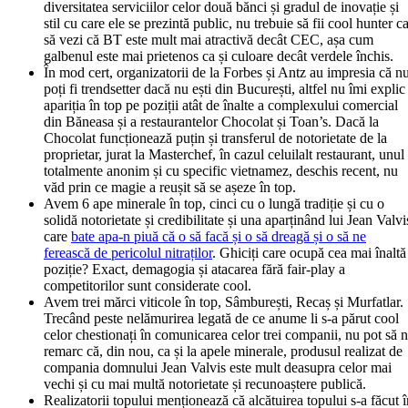
diversitatea serviciilor celor două bănci și gradul de inovație și
stil cu care ele se prezintă public, nu trebuie să fii cool hunter c
să vezi că BT este mult mai atractivă decât CEC, așa cum
galbenul este mai prietenos ca și culoare decât verdele închis.
În mod cert, organizatorii de la Forbes și Antz au impresia că n
poți fi trendsetter dacă nu ești din București, altfel nu îmi explic
apariția în top pe poziții atât de înalte a complexului comercial
din Băneasa și a restaurantelor Chocolat și Toan’s. Dacă la
Chocolat funcționează puțin și transferul de notorietate de la
proprietar, jurat la Masterchef, în cazul celuilalt restaurant, unul
totalmente anonim și cu specific vietnamez, deschis recent, nu
văd prin ce magie a reușit să se așeze în top.
Avem 6 ape minerale în top, cinci cu o lungă tradiție și cu o
solidă notorietate și credibilitate și una aparținând lui Jean Valvi
care
bate apa-n piuă că o să facă și o să dreagă și o să ne
ferească de pericolul nitraților
. Ghiciți care ocupă cea mai înaltă
poziție? Exact, demagogia și atacarea fără fair-play a
competitorilor sunt considerate cool.
Avem trei mărci viticole în top, Sâmburești, Recaș și Murfatlar.
Trecând peste nelămurirea legată de ce anume li s-a părut cool
celor chestionați în comunicarea celor trei companii, nu pot să 
remarc că, din nou, ca și la apele minerale, produsul realizat de
compania domnului Jean Valvis este mult deasupra celor mai
vechi și cu mai multă notorietate și recunoaștere publică.
Realizatorii topului menționează că alcătuirea topului s-a făcut î