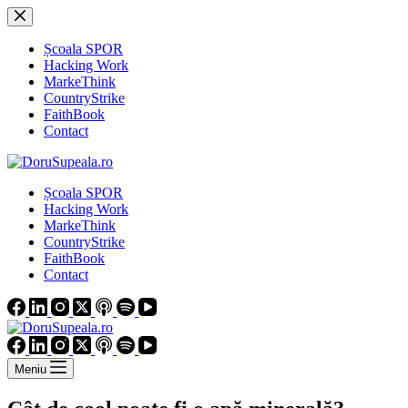
Sari
la
conținut
Școala SPOR
Hacking Work
MarkeThink
CountryStrike
FaithBook
Contact
Școala SPOR
Hacking Work
MarkeThink
CountryStrike
FaithBook
Contact
Meniu