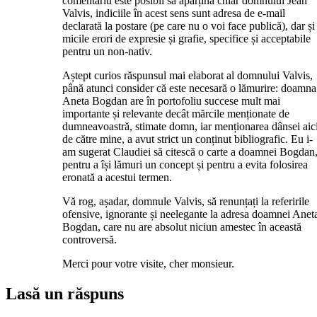
comentariu este posibil să aparțină chiar domnului Jean
Valvis, indiciile în acest sens sunt adresa de e-mail
declarată la postare (pe care nu o voi face publică), dar și
micile erori de expresie și grafie, specifice și acceptabile
pentru un non-nativ.
Aștept curios răspunsul mai elaborat al domnului Valvis,
până atunci consider că este necesară o lămurire: doamna
Aneta Bogdan are în portofoliu succese mult mai
importante și relevante decât mărcile menționate de
dumneavoastră, stimate domn, iar menționarea dânsei aici
de către mine, a avut strict un conținut bibliografic. Eu i-
am sugerat Claudiei să citescă o carte a doamnei Bogdan
pentru a își lămuri un concept și pentru a evita folosirea
eronată a acestui termen.
Vă rog, așadar, domnule Valvis, să renunțați la referirile
ofensive, ignorante și neelegante la adresa doamnei Anet
Bogdan, care nu are absolut niciun amestec în această
controversă.
Merci pour votre visite, cher monsieur.
Lasă un răspuns