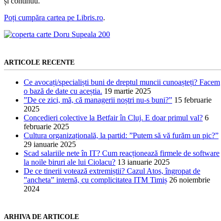
și continuu.
Poți cumpăra cartea pe Libris.ro
.
ARTICOLE RECENTE
Ce avocați/specialiști buni de dreptul muncii cunoașteți? Facem
o bază de date cu aceștia.
19 martie 2025
”De ce zici, mă, că managerii noștri nu-s buni?”
15 februarie
2025
Concedieri colective la Betfair în Cluj. E doar primul val?
6
februarie 2025
Cultura organizațională, la partid: ”Putem să vă furăm un pic?”
29 ianuarie 2025
Scad salariile nete în IT? Cum reacționează firmele de software
la noile biruri ale lui Ciolacu?
13 ianuarie 2025
De ce tinerii votează extremiștii? Cazul Atos, îngropat de
”ancheta” internă, cu complicitatea ITM Timiș
26 noiembrie
2024
ARHIVA DE ARTICOLE