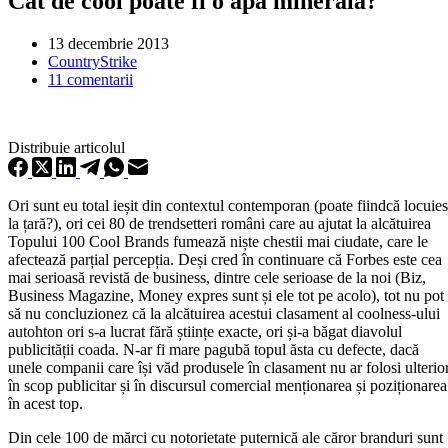
Cât de cool poate fi o apă minerală?
13 decembrie 2013
CountryStrike
11 comentarii
Distribuie articolul
Ori sunt eu total ieșit din contextul contemporan (poate fiindcă locuie
la țară?), ori cei 80 de trendsetteri români care au ajutat la alcătuirea
Topului 100 Cool Brands fumează niște chestii mai ciudate, care le
afectează parțial percepția. Deși cred în continuare că Forbes este cea
mai serioasă revistă de business, dintre cele serioase de la noi (Biz,
Business Magazine, Money expres sunt și ele tot pe acolo), tot nu pot
să nu concluzionez că la alcătuirea acestui clasament al coolness-ului
autohton ori s-a lucrat fără științe exacte, ori și-a băgat diavolul
publicității coada. N-ar fi mare pagubă topul ăsta cu defecte, dacă
unele companii care își văd produsele în clasament nu ar folosi ulterio
în scop publicitar și în discursul comercial menționarea și poziționarea
în acest top.
Din cele 100 de mărci cu notorietate puternică ale căror branduri sunt