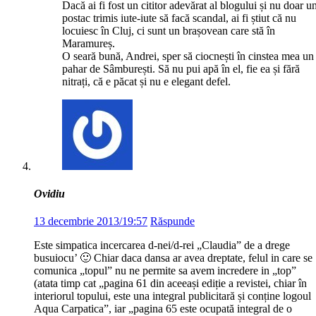
Dacă ai fi fost un cititor adevărat al blogului și nu doar u
postac trimis iute-iute să facă scandal, ai fi știut că nu
locuiesc în Cluj, ci sunt un brașovean care stă în
Maramureș.
O seară bună, Andrei, sper să ciocnești în cinstea mea un
pahar de Sâmburești. Să nu pui apă în el, fie ea și fără
nitrați, că e păcat și nu e elegant defel.
Ovidiu
13 decembrie 2013/19:57
Răspunde
Este simpatica incercarea d-nei/d-rei „Claudia” de a drege
busuiocu’ 🙂 Chiar daca dansa ar avea dreptate, felul in care se
comunica „topul” nu ne permite sa avem incredere in „top”
(atata timp cat „pagina 61 din aceeași ediție a revistei, chiar în
interiorul topului, este una integral publicitară și conține logoul
Aqua Carpatica”, iar „pagina 65 este ocupată integral de o