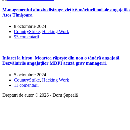
Managementul abuziv distruge vieți: 6 mărturii noi ale angajațilo
Atos Timișoara
8 octombrie 2024
CountryStrike
,
Hacking Work
95 comentarii
Infarct la birou. Moartea răpește din nou o tânără angajată.
Dezvăluirile angajaților MDPI acuză grav managerii.
5 octombrie 2024
CountryStrike
,
Hacking Work
11 comentarii
Drepturi de autor © 2026 - Doru Șupeală