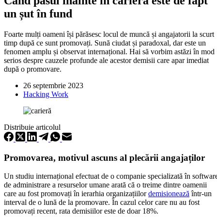
Când pasul înainte în carieră este de fapt
un șut în fund
Foarte mulți oameni își părăsesc locul de muncă și angajatorii la scurt
timp după ce sunt promovați. Sună ciudat și paradoxal, dar este un
fenomen amplu și observat internațional. Hai să vorbim astăzi în mod
serios despre cauzele profunde ale acestor demisii care apar imediat
după o promovare.
26 septembrie 2023
Hacking Work
Distribuie articolul
Promovarea, motivul ascuns al plecării angajaților
Un studiu internațional efectuat de o companie specializată în softwar
de administrare a resurselor umane arată că o treime dintre oamenii
care au fost promovați în ierarhia organizațiilor
demisionează
într-un
interval de o lună de la promovare. În cazul celor care nu au fost
promovați recent, rata demisiilor este de doar 18%.