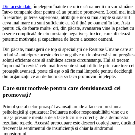
Din aceste date
, înțelegem înainte de orice că oamenii nu vor rămâne
într-o companie doar pentru că au primit o promovare. Locul mai înalt
în ierarhie, puterea superioară, atribuțiile noi și mai ample și salariul
ceva mai mare nu sunt suficiente ca să îi țină pe oameni în loc. Asta
pentru că, de foarte multe ori, din păcate, avansarea vine la pachet cu
o serie complicată de circumstanțe negative și toxice, care afectează
puternic motivația și capacitatea de lucru a acestor oameni.
Din păcate, managerii de top și specialiștii de Resurse Umane care ar
trebui să anticipeze aceste efecte negative nu le observă și nu pregătes
soluții eficiente care să anihileze aceste circumstanțe. Hai să trecem
împreună în revistă cele mai frecvente situații dificile prin care trec cei
proaspăt avansați, poate că așa o să fie mai limpede pentru decidenții
din organizații ce au de lucru ca să facă promovări înțelepte.
Care sunt motivele pentru care demisionează cei
promovați?
Primul șoc al celor proaspăt avansați are de a face cu presiunea
psihologică și epuizarea: Preluarea noilor responsabilități vine cu o
uriașă presiune mentală de a face lucrurile corect și de a demonstra
rezultate repede. Această preocupare este deseori copleșitoare, ducând
frecvent la sentimentul de insuficiență și chiar la sindromul
impostorului.