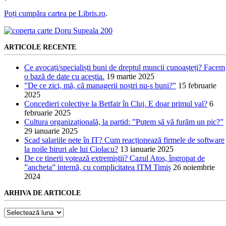
Poți cumpăra cartea pe Libris.ro
.
ARTICOLE RECENTE
Ce avocați/specialiști buni de dreptul muncii cunoașteți? Facem
o bază de date cu aceștia.
19 martie 2025
”De ce zici, mă, că managerii noștri nu-s buni?”
15 februarie
2025
Concedieri colective la Betfair în Cluj. E doar primul val?
6
februarie 2025
Cultura organizațională, la partid: ”Putem să vă furăm un pic?”
29 ianuarie 2025
Scad salariile nete în IT? Cum reacționează firmele de software
la noile biruri ale lui Ciolacu?
13 ianuarie 2025
De ce tinerii votează extremiștii? Cazul Atos, îngropat de
”ancheta” internă, cu complicitatea ITM Timiș
26 noiembrie
2024
ARHIVA DE ARTICOLE
Arhiva
de