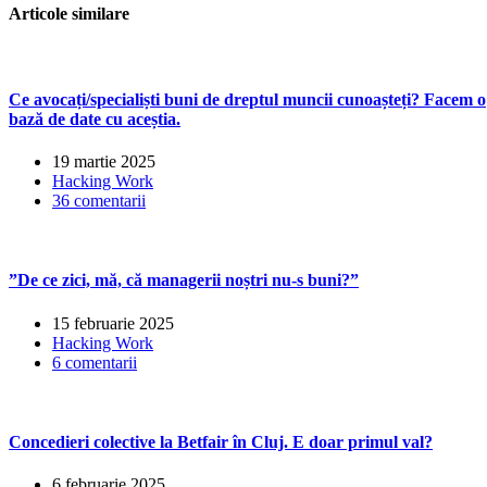
articole
Articole similare
Ce avocați/specialiști buni de dreptul muncii cunoașteți? Facem o
bază de date cu aceștia.
19 martie 2025
Hacking Work
36 comentarii
”De ce zici, mă, că managerii noștri nu-s buni?”
15 februarie 2025
Hacking Work
6 comentarii
Concedieri colective la Betfair în Cluj. E doar primul val?
6 februarie 2025