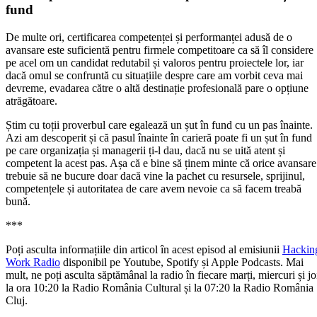
fund
De multe ori, certificarea competenței și performanței adusă de o
avansare este suficientă pentru firmele competitoare ca să îl considere
pe acel om un candidat redutabil și valoros pentru proiectele lor, iar
dacă omul se confruntă cu situațiile despre care am vorbit ceva mai
devreme, evadarea către o altă destinație profesională pare o opțiune
atrăgătoare.
Știm cu toții proverbul care egalează un șut în fund cu un pas înainte.
Azi am descoperit și că pasul înainte în carieră poate fi un șut în fund
pe care organizația și managerii ți-l dau, dacă nu se uită atent și
competent la acest pas. Așa că e bine să ținem minte că orice avansare
trebuie să ne bucure doar dacă vine la pachet cu resursele, sprijinul,
competențele și autoritatea de care avem nevoie ca să facem treabă
bună.
***
Poți asculta informațiile din articol în acest episod al emisiunii
Hackin
Work Radio
disponibil pe Youtube, Spotify și Apple Podcasts. Mai
mult, ne poți asculta săptămânal la radio în fiecare marți, miercuri și jo
la ora 10:20 la Radio România Cultural și la 07:20 la Radio România
Cluj.