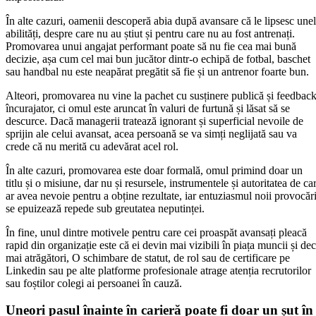
În alte cazuri, oamenii descoperă abia după avansare că le lipsesc une
abilități, despre care nu au știut și pentru care nu au fost antrenați.
Promovarea unui angajat performant poate să nu fie cea mai bună
decizie, așa cum cel mai bun jucător dintr-o echipă de fotbal, baschet
sau handbal nu este neapărat pregătit să fie și un antrenor foarte bun.
Alteori, promovarea nu vine la pachet cu susținere publică și feedbac
încurajator, ci omul este aruncat în valuri de furtună și lăsat să se
descurce. Dacă managerii tratează ignorant și superficial nevoile de
sprijin ale celui avansat, acea persoană se va simți neglijată sau va
crede că nu merită cu adevărat acel rol.
În alte cazuri, promovarea este doar formală, omul primind doar un
titlu și o misiune, dar nu și resursele, instrumentele și autoritatea de ca
ar avea nevoie pentru a obține rezultate, iar entuziasmul noii provocăr
se epuizează repede sub greutatea neputinței.
În fine, unul dintre motivele pentru care cei proaspăt avansați pleacă
rapid din organizație este că ei devin mai vizibili în piața muncii și dec
mai atrăgători, O schimbare de statut, de rol sau de certificare pe
Linkedin sau pe alte platforme profesionale atrage atenția recrutorilor
sau foștilor colegi ai persoanei în cauză.
Uneori pasul înainte în carieră poate fi doar un șut în