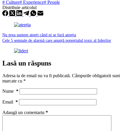
#
Culture
#
Experience
#
People
Distribuie articolul
Nu prea suntem atenți când ni se fură atenția
Cele 5 semnale de alarmă care anunță potențialul toxic al liderilor
Lasă un răspuns
Adresa ta de email nu va fi publicată.
Câmpurile obligatorii sunt
marcate cu
*
Nume
*
Email
*
Adaugă un comentariu
*