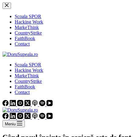
Sari
la
conținut
Școala SPOR
Hacking Work
MarkeThink
CountryStrike
FaithBook
Contact
Școala SPOR
Hacking Work
MarkeThink
CountryStrike
FaithBook
Contact
Meniu