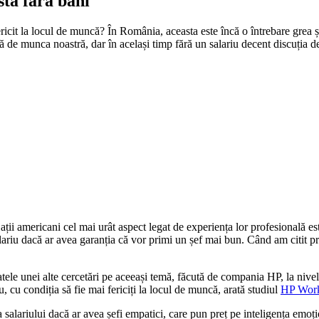
stă fără bani
fericit la locul de muncă? În România, aceasta este încă o întrebare grea
ă de munca noastră, dar în același timp fără un salariu decent discuția de
ții americani cel mai urât aspect legat de experiența lor profesională est
alariu dacă ar avea garanția că vor primi un șef mai bun. Când am citit p
atele unei alte cercetări pe aceeași temă, făcută de compania HP, la nive
u, cu condiția să fie mai fericiți la locul de muncă, arată studiul
HP Work
alariului dacă ar avea șefi empatici, care pun preț pe inteligența emoțio