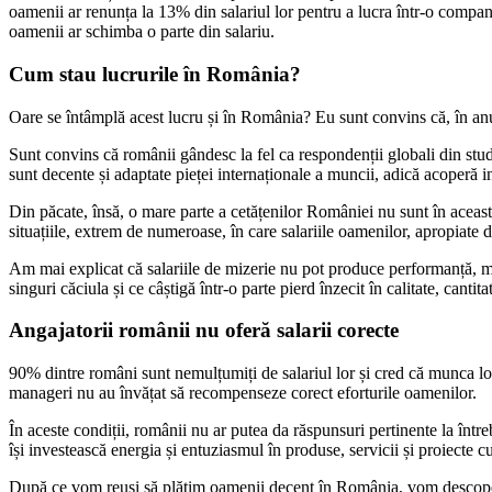
oamenii ar renunța la 13% din salariul lor pentru a lucra într-o compan
oamenii ar schimba o parte din salariu.
Cum stau lucrurile în România?
Oare se întâmplă acest lucru și în România? Eu sunt convins că, în anumi
Sunt convins că românii gândesc la fel ca respondenții globali din stud
sunt decente și adaptate pieței internaționale a muncii, adică acoperă in
Din păcate, însă, o mare parte a cetățenilor României nu sunt în aceast
situațiile, extrem de numeroase, în care salariile oamenilor, apropiat
Am mai explicat că salariile de mizerie nu pot produce performanță, moti
singuri căciula și ce câștigă într-o parte pierd înzecit în calitate, cantitate
Angajatorii românii nu oferă salarii corecte
90% dintre români sunt nemulțumiți de salariul lor și cred că munca lo
manageri nu au învățat să recompenseze corect eforturile oamenilor.
În aceste condiții, românii nu ar putea da răspunsuri pertinente la între
își investească energia și entuziasmul în produse, servicii și proiecte c
După ce vom reuși să plătim oamenii decent în România, vom descoperi c