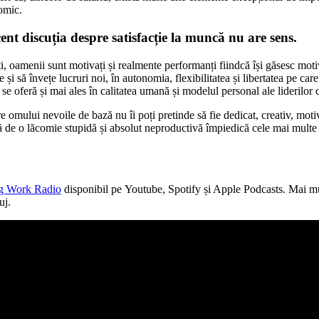
nomic.
cent discuția despre satisfacție la muncă nu are sens.
i, oamenii sunt motivați și realmente performanți fiindcă își găsesc motiva
ile și să învețe lucruri noi, în autonomia, flexibilitatea și libertatea pe c
se oferă și mai ales în calitatea umană și modelul personal ale liderilor c
e omului nevoile de bază nu îi poți pretinde să fie dedicat, creativ, motiva
ă de o lăcomie stupidă și absolut neproductivă împiedică cele mai multe
g Work Radio
disponibil pe Youtube, Spotify și Apple Podcasts. Mai mult,
uj.