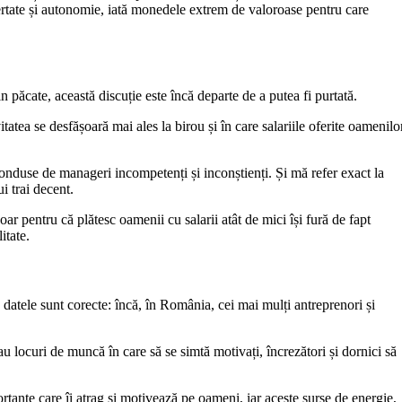
bertate și autonomie, iată monedele extrem de valoroase pentru care
 păcate, această discuție este încă departe de a putea fi purtată.
tea se desfășoară mai ales la birou și în care salariile oferite oamenilo
conduse de manageri incompetenți și inconștienți. Și mă refer exact la
i trai decent.
ar pentru că plătesc oamenii cu salarii atât de mici își fură de fapt
itate.
ă datele sunt corecte: încă, în România, cei mai mulți antreprenori și
au locuri de muncă în care să se simtă motivați, încrezători și dornici să
ante care îi atrag și motivează pe oameni, iar aceste surse de energie,