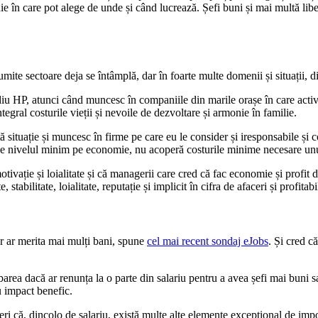
ie în care pot alege de unde și când lucrează. Șefi buni și mai multă li
te sectoare deja se întâmplă, dar în foarte multe domenii și situații, din
iu HP, atunci când muncesc în companiile din marile orașe în care activita
tegral costurile vieții și nevoile de dezvoltare și armonie în familie.
ă situație și muncesc în firme pe care eu le consider și iresponsabile și 
e de nivelul minim pe economie, nu acoperă costurile minime necesare unu
vație și loialitate și că managerii care cred că fac economie și profit do
, stabilitate, loialitate, reputație și implicit în cifra de afaceri și profitabil
r ar merita mai mulți bani, spune
cel mai recent sondaj eJobs
. Și cred c
barea dacă ar renunța la o parte din salariu pentru a avea șefi mai buni s
u impact benefic.
ă, dincolo de salariu, există multe alte elemente excepțional de import