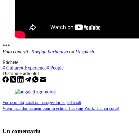
***
Foto copertă:
Towfiqu barbhuiya
on
Unsplash
.
Etichete
#
Culture
#
Experience
#
People
Distribuie articolul
Vorba multă, sărăcia managerilor superficiali
Vrem încă doi oameni buni în echipa Hacking Work. Hai cu curaj!
Un comentariu