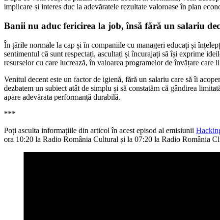
implicare și interes duc la adevăratele rezultate valoroase în plan eco
Banii nu aduc fericirea la job, însă fără un salariu de
În țările normale la cap și în companiile cu manageri educați și înțelepț
sentimentul că sunt respectați, ascultați și încurajați să își exprime ide
resurselor cu care lucrează, în valoarea programelor de învățare care li 
Venitul decent este un factor de igienă, fără un salariu care să îi acoper
dezbatem un subiect atât de simplu și să constatăm că gândirea limitat
apare adevărata performanță durabilă.
***
Poți asculta informațiile din articol în acest episod al emisiunii
Hackin
ora 10:20 la Radio România Cultural și la 07:20 la Radio România Cl