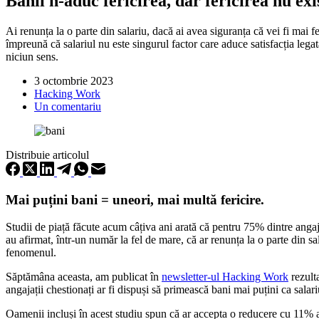
Banii n-aduc fericirea, dar fericirea nu exi
Ai renunța la o parte din salariu, dacă ai avea siguranța că vei fi mai 
împreună că salariul nu este singurul factor care aduce satisfacția legat
niciun sens.
3 octombrie 2023
Hacking Work
Un comentariu
Distribuie articolul
Mai puțini bani = uneori, mai multă fericire.
Studii de piață făcute acum câțiva ani arată că pentru 75% dintre angaja
au afirmat, într-un număr la fel de mare, că ar renunța la o parte din s
fenomenul.
Săptămâna aceasta, am publicat în
newsletter-ul Hacking Work
rezult
angajații chestionați ar fi dispuși să primească bani mai puțini ca salari
Oamenii incluși în acest studiu spun că ar accepta o reducere cu 11% a s