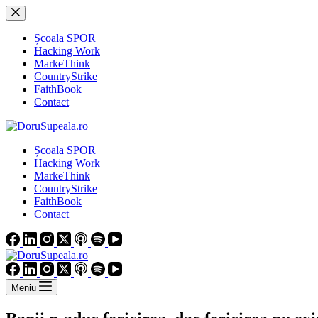
Sari
la
conținut
Școala SPOR
Hacking Work
MarkeThink
CountryStrike
FaithBook
Contact
Școala SPOR
Hacking Work
MarkeThink
CountryStrike
FaithBook
Contact
Meniu