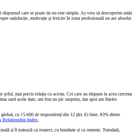
 și răspunsul care se poate da nu este simplu. Aș vrea să descoperim astăz
spre satisfacție, motivație și fericire în zona profesională nu are absolut
e șeful, mai precis relația cu acesta. Cei care au răspuns la acea cerceta
rima oară acele date, am fost un pic surprins, dar apoi am înțeles
l global, cu 15.600 de respondenți din 12 țări. Ei bine, 83% dintre
 Relationship Index
.
nală și îi tratează cu respect, cu bunătate și cu omenie. Totodată,