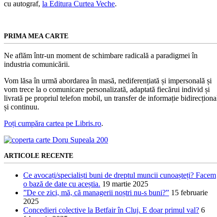
cu autograf,
la Editura Curtea Veche
.
PRIMA MEA CARTE
Ne aflăm într-un moment de schimbare radicală a paradigmei în
industria comunicării.
Vom lăsa în urmă abordarea în masă, nediferențiată și impersonală și
vom trece la o comunicare personalizată, adaptată fiecărui individ și
livrată pe propriul telefon mobil, un transfer de informație bidirecționa
și continuu.
Poți cumpăra cartea pe Libris.ro
.
ARTICOLE RECENTE
Ce avocați/specialiști buni de dreptul muncii cunoașteți? Facem
o bază de date cu aceștia.
19 martie 2025
”De ce zici, mă, că managerii noștri nu-s buni?”
15 februarie
2025
Concedieri colective la Betfair în Cluj. E doar primul val?
6