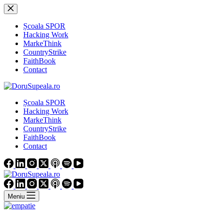
Sari
la
conținut
Școala SPOR
Hacking Work
MarkeThink
CountryStrike
FaithBook
Contact
Școala SPOR
Hacking Work
MarkeThink
CountryStrike
FaithBook
Contact
Meniu