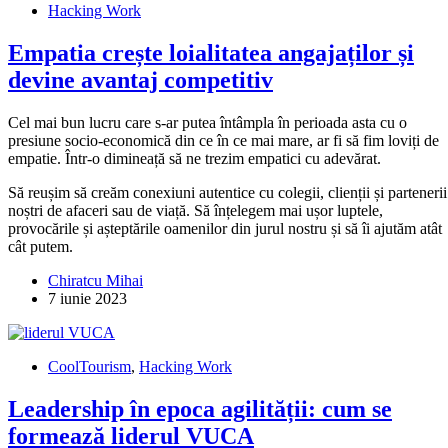
Hacking Work
Empatia crește loialitatea angajaților și
devine avantaj competitiv
Cel mai bun lucru care s-ar putea întâmpla în perioada asta cu o
presiune socio-economică din ce în ce mai mare, ar fi să fim loviți de
empatie. Într-o dimineață să ne trezim empatici cu adevărat.
Să reușim să creăm conexiuni autentice cu colegii, clienții și partenerii
noștri de afaceri sau de viață. Să înțelegem mai ușor luptele,
provocările și așteptările oamenilor din jurul nostru și să îi ajutăm atât
cât putem.
Chiratcu Mihai
7 iunie 2023
CoolTourism
,
Hacking Work
Leadership în epoca agilității: cum se
formează liderul VUCA