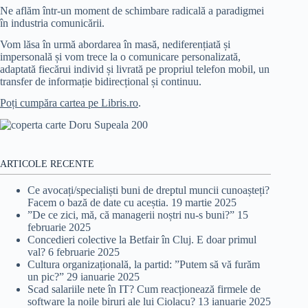
Ne aflăm într-un moment de schimbare radicală a paradigmei
în industria comunicării.
Vom lăsa în urmă abordarea în masă, nediferențiată și
impersonală și vom trece la o comunicare personalizată,
adaptată fiecărui individ și livrată pe propriul telefon mobil, un
transfer de informație bidirecțional și continuu.
Poți cumpăra cartea pe Libris.ro
.
ARTICOLE RECENTE
Ce avocați/specialiști buni de dreptul muncii cunoașteți?
Facem o bază de date cu aceștia.
19 martie 2025
”De ce zici, mă, că managerii noștri nu-s buni?”
15
februarie 2025
Concedieri colective la Betfair în Cluj. E doar primul
val?
6 februarie 2025
Cultura organizațională, la partid: ”Putem să vă furăm
un pic?”
29 ianuarie 2025
Scad salariile nete în IT? Cum reacționează firmele de
software la noile biruri ale lui Ciolacu?
13 ianuarie 2025