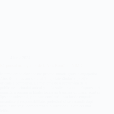
4 iunie 2024
Răspunsul managerilor de la Atos România: NIMIC.
În urma articolelor noastre privind situația gravă a angajaților
Atos România, am solicitat în repetate rânduri o poziție
oficială a companiei. La mai bine de o săptămână de la
publicarea primului articol și de la solicitarea unui răspuns, ieri
managerii români ai filialei locale au transmis un mesaj scurt și
lipsit de substanță, prin care confirmă lipsa lor de empatie,
umanitate și responsabilitate, preferând să se ascundă după
răspunsuri vagi, corporateză și bullshit de PR din cel mai
ieftin.