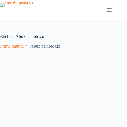
Sari
la
conținut
Etichetă
Abuz psihologic
Prima pagină
Abuz psihologic