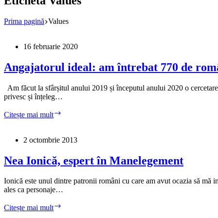
Etichetă
Values
Prima pagină
Values
16 februarie 2020
Angajatorul ideal: am întrebat 770 de rom
Am făcut la sfârșitul anului 2019 și începutul anului 2020 o cercetare 
privesc și înțeleg…
Angajatorul
Citește mai mult
ideal:
am
întrebat
2 octombrie 2013
770
de
Nea Ionică, espert în Manelegement
români
Ionică este unul dintre patronii români cu care am avut ocazia să mă int
ales ca personaje…
Nea
Citește mai mult
Ionică,