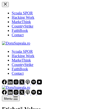
Sari
la
conținut
Școala SPOR
Hacking Work
MarkeThink
CountryStrike
FaithBook
Contact
Școala SPOR
Hacking Work
MarkeThink
CountryStrike
FaithBook
Contact
Meniu