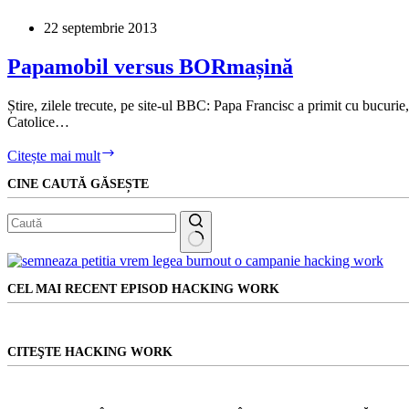
espert
în
22 septembrie 2013
Manelegement
Papamobil versus BORmașină
Știre, zilele trecute, pe site-ul BBC: Papa Francisc a primit cu bucurie
Catolice…
Papamobil
Citește mai mult
versus
CINE CAUTĂ GĂSEȘTE
BORmașină
Niciun
rezultat
CEL MAI RECENT EPISOD HACKING WORK
CITEŞTE HACKING WORK