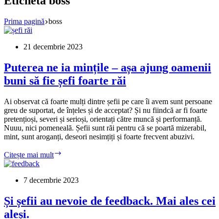
Etichetă
boss
Prima pagină
boss
21 decembrie 2023
Puterea ne ia mințile – așa ajung oamenii
buni să fie șefi foarte răi
Ai observat că foarte mulți dintre șefii pe care îi avem sunt persoane
greu de suportat, de înțeles și de acceptat? Și nu fiindcă ar fi foarte
pretențioși, severi și serioși, orientați către muncă și performanță.
Nuuu, nici pomeneală. Șefii sunt răi pentru că se poartă mizerabil,
mint, sunt aroganți, deseori nesimțiți și foarte frecvent abuzivi.
Puterea
Citește mai mult
ne
ia
mințile
7 decembrie 2023
–
așa
Și șefii au nevoie de feedback. Mai ales cei
ajung
aleși.
oamenii