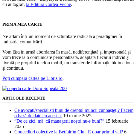
cu autograf,
la Editura Curtea Veche
.
PRIMA MEA CARTE
Ne aflăm într-un moment de schimbare radicală a paradigmei în
industria comunicării.
Vom lăsa în urmă abordarea în masă, nediferențiată și impersonală și
vom trece la o comunicare personalizată, adaptată fiecărui individ și
livrată pe propriul telefon mobil, un transfer de informație bidirecționa
și continuu.
Poți cumpăra cartea pe Libris.ro
.
ARTICOLE RECENTE
Ce avocați/specialiști buni de dreptul muncii cunoașteți? Facem
o bază de date cu aceștia.
19 martie 2025
”De ce zici, mă, că managerii noștri nu-s buni?”
15 februarie
2025
Concedieri colective la Betfair în Cluj. E doar primul val?
6