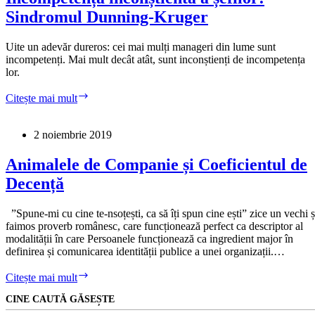
Sindromul Dunning-Kruger
Uite un adevăr dureros: cei mai mulți manageri din lume sunt
incompetenți. Mai mult decât atât, sunt inconștienți de incompetența
lor.
Incompetența
Citește mai mult
inconștientă
a
șefilor:
2 noiembrie 2019
Sindromul
Dunning-
Animalele de Companie și Coeficientul de
Kruger
Decență
”Spune-mi cu cine te-nsoțești, ca să îți spun cine ești” zice un vechi ș
faimos proverb românesc, care funcționează perfect ca descriptor al
modalității în care Persoanele funcționează ca ingredient major în
definirea și comunicarea identității publice a unei organizații.…
Animalele
Citește mai mult
de
CINE CAUTĂ GĂSEȘTE
Companie
și