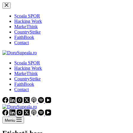
Sari
la
conținut
Școala SPOR
Hacking Work
MarkeThink
CountryStrike
FaithBook
Contact
Școala SPOR
Hacking Work
MarkeThink
CountryStrike
FaithBook
Contact
Meniu