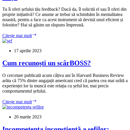
buni
să
Tu îi oferi șefului tău feedback? Dacă da, îl solicită el sau îl oferi din
fie
proprie inițiativă? Ce anume ar trebui să schimbăm în mentalitatea
șefi
noastră, pentru a face ca acest instrument să devină unul eficient și
foarte
folositor? Hai să găsim un răspuns împreună.
răi
Și
Citește mai mult
șefii
au
nevoie
17 aprilie 2023
de
feedback.
Cum recunoști un scârBOSS?
Mai
ales
O cercetare publicată acum câțiva ani în Harvard Business Review
cei
arăta că 75% dintre angajații americani cred că partea cea mai urâtă a
aleși.
experienței lor la muncă este relația cu șeful lor, mai precis
comportamentul șefului.
Cum
Citește mai mult
recunoști
un
scârBOSS?
20 martie 2023
Incompetența inconștientă a șefilor: