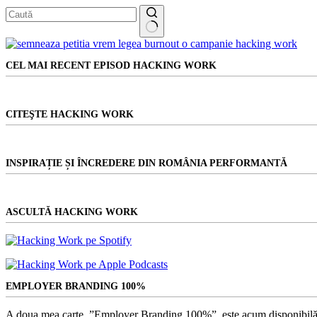
Coeficientul
de
Decență
Niciun
rezultat
CEL MAI RECENT EPISOD HACKING WORK
CITEŞTE HACKING WORK
INSPIRAȚIE ȘI ÎNCREDERE DIN ROMÂNIA PERFORMANTĂ
ASCULTĂ HACKING WORK
EMPLOYER BRANDING 100%
A doua mea carte, ”Employer Branding 100%”, este acum disponibilă