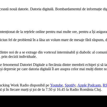
această nouă datorie. Datoria digitală. Bombardamentul de informație dig
intenționat de la rețelele online pentru mai multe ore, pentru a își asigur
iciun fel de problemă în a lăsa un volum mare de mesaje fără răspuns, d
dintre noi de a se extrage din vortexul interminabil și diabolic al comuni
prin decizii individuale.
ze fenomenul Datoriei Digitale a fiecăruia dintre membrii echipei și să ia
și depresie pe care datoria digitală îl are asupra celor mai mulți dintre no
i Hacking Work Radio disponibil pe
Youtube
,
Spotify
,
Apple Podcasts
,
R
l și în fiecare marți și joi de la 7.50 și 16.45 la Radio România Cluj.