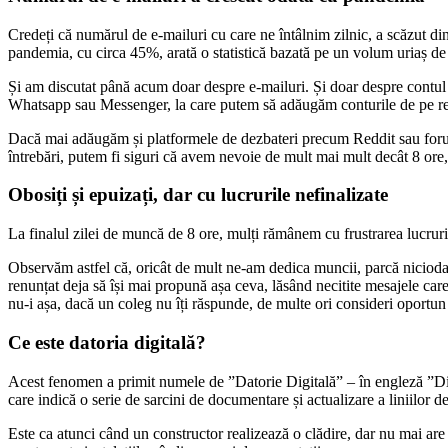
Credeți că numărul de e-mailuri cu care ne întâlnim zilnic, a scăzut din
pandemia, cu circa 45%, arată o statistică bazată pe un volum uriaș de 
Și am discutat până acum doar despre e-mailuri. Și doar despre contul
Whatsapp sau Messenger, la care putem să adăugăm conturile de pe rețe
Dacă mai adăugăm și platformele de dezbateri precum Reddit sau foru
întrebări, putem fi siguri că avem nevoie de mult mai mult decât 8 ore, 
Obosiți și epuizați, dar cu lucrurile nefinalizate
La finalul zilei de muncă de 8 ore, mulți rămânem cu frustrarea lucruril
Observăm astfel că, oricât de mult ne-am dedica muncii, parcă niciodată
renunțat deja să își mai propună așa ceva, lăsând necitite mesajele ca
nu-i așa, dacă un coleg nu îți răspunde, de multe ori consideri oportun 
Ce este datoria digitală?
Acest fenomen a primit numele de ”Datorie Digitală” – în engleză ”Dig
care indică o serie de sarcini de documentare și actualizare a liniilor d
Este ca atunci când un constructor realizează o clădire, dar nu mai are ti