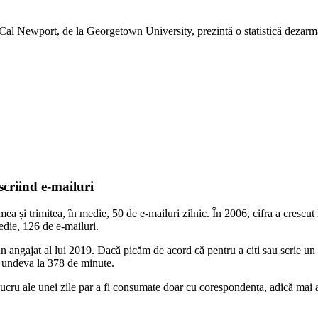
Cal Newport, de la Georgetown University, prezintă o statistică dezarma
scriind e-mailuri
a și trimitea, în medie, 50 de e-mailuri zilnic. În 2006, cifra a crescut l
medie, 126 de e-mailuri.
 angajat al lui 2019. Dacă picăm de acord că pentru a citi sau scrie un
u undeva la 378 de minute.
lucru ale unei zile par a fi consumate doar cu corespondența, adică mai a