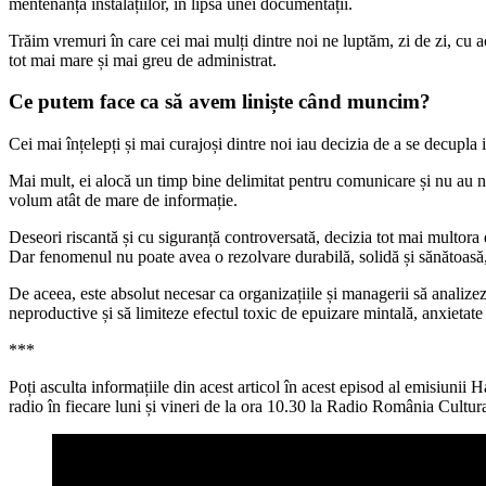
mentenanța instalațiilor, în lipsa unei documentații.
Trăim vremuri în care cei mai mulți dintre noi ne luptăm, zi de zi, cu 
tot mai mare și mai greu de administrat.
Ce putem face ca să avem liniște când muncim?
Cei mai înțelepți și mai curajoși dintre noi iau decizia de a se decupla 
Mai mult, ei alocă un timp bine delimitat pentru comunicare și nu au n
volum atât de mare de informație.
Deseori riscantă și cu siguranță controversată, decizia tot mai multora 
Dar fenomenul nu poate avea o rezolvare durabilă, solidă și sănătoasă, 
De aceea, este absolut necesar ca organizațiile și managerii să analize
neproductive și să limiteze efectul toxic de epuizare mintală, anxietate 
***
Poți asculta informațiile din acest articol în acest episod al emisiuni
radio în fiecare luni și vineri de la ora 10.30 la Radio România Cultura