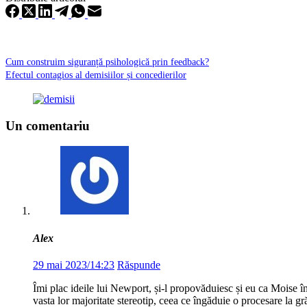
Cum construim siguranță psihologică prin feedback?
Efectul contagios al demisiilor și concedierilor
Un comentariu
Alex
29 mai 2023/14:23
Răspunde
Îmi plac ideile lui Newport, și-l propovăduiesc și eu ca Moise în 
vasta lor majoritate stereotip, ceea ce îngăduie o procesare la g