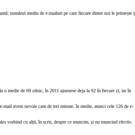
ntă: numărul mediu de e-mailuri pe care fiecare dintre noi le primește ș
a o medie de 69 zilnic, în 2011 ajunsese deja la 92 în fiecare zi, iar în
 e-mail avem nevoie cam de trei minute, în medie, atunci cele 126 de e-
les vorbind cu alții, în scris, despre ce muncim, și nu muncind efectiv.