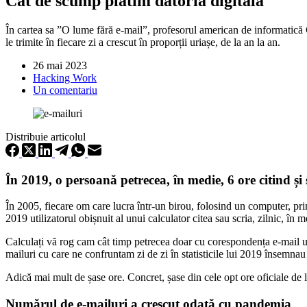
Cât de scump plătim datoria digitală
În cartea sa ”O lume fără e-mail”, profesorul american de informatică 
le trimite în fiecare zi a crescut în proporții uriașe, de la an la an.
26 mai 2023
Hacking Work
Un comentariu
Distribuie articolul
În 2019, o persoană petrecea, în medie, 6 ore citind și 
În 2005, fiecare om care lucra într-un birou, folosind un computer, prime
2019 utilizatorul obișnuit al unui calculator citea sau scria, zilnic, în 
Calculați vă rog cam cât timp petrecea doar cu corespondența e-mail un
mailuri cu care ne confruntam zi de zi în statisticile lui 2019 însemna
Adică mai mult de șase ore. Concret, șase din cele opt ore oficiale de 
Numărul de e-mailuri a crescut odată cu pandemia