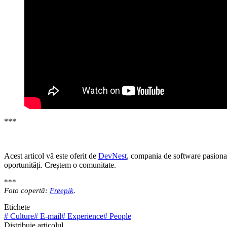
***
Acest articol vă este oferit de
DevNest
, compania de software pasiona
oportunități. Creștem o comunitate.
***
Foto copertă:
Freepik
.
Etichete
#
Culture
#
E-mail
#
Experience
#
People
Distribuie articolul