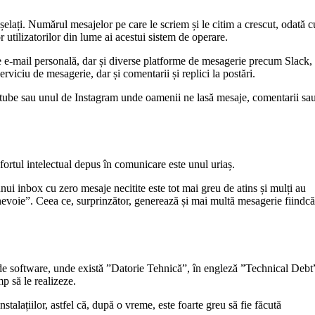
șelați. Numărul mesajelor pe care le scriem și le citim a crescut, odată c
utilizatorilor din lume ai acestui sistem de operare.
 e-mail personală, dar și diverse platforme de mesagerie precum Slack,
ciu de mesagerie, dar și comentarii și replici la postări.
ube sau unul de Instagram unde oamenii ne lasă mesaje, comentarii sa
fortul intelectual depus în comunicare este unul uriaș.
ui inbox cu zero mesaje necitite este tot mai greu de atins și mulți au
nevoie”. Ceea ce, surprinzător, generează și mai multă mesagerie fiindcă
de software, unde există ”Datorie Tehnică”, în engleză ”Technical Debt
p să le realizeze.
stalațiilor, astfel că, după o vreme, este foarte greu să fie făcută