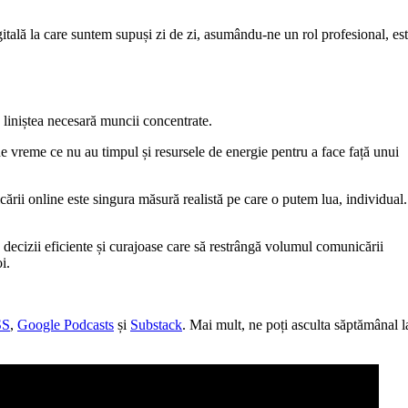
itală la care suntem supuși zi de zi, asumându-ne un rol profesional, es
a liniștea necesară muncii concentrate.
e vreme ce nu au timpul și resursele de energie pentru a face față unui
cării online este singura măsură realistă pe care o putem lua, individual.
 decizii eficiente și curajoase care să restrângă volumul comunicării
i.
SS
,
Google Podcasts
și
Substack
. Mai mult, ne poți asculta săptămânal l