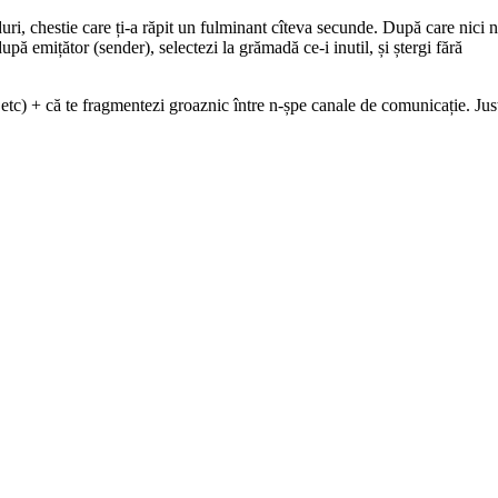
duri, chestie care ți-a răpit un fulminant cîteva secunde. După care nici 
upă emițător (sender), selectezi la grămadă ce-i inutil, și ștergi fără
 etc) + că te fragmentezi groaznic între n-șpe canale de comunicație. Jus