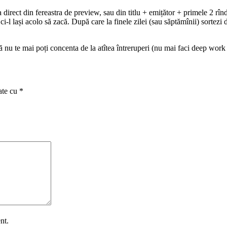
 direct din fereastra de preview, sau din titlu + emițător + primele 2 rîn
i-l lași acolo să zacă. După care la finele zilei (sau săptămînii) sortezi d
că nu te mai poți concenta de la atîtea întreruperi (nu mai faci deep work
ate cu
*
nt.