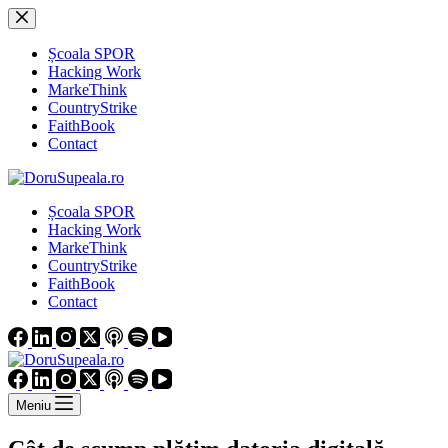
Sari
la
conținut
Școala SPOR
Hacking Work
MarkeThink
CountryStrike
FaithBook
Contact
Școala SPOR
Hacking Work
MarkeThink
CountryStrike
FaithBook
Contact
Meniu