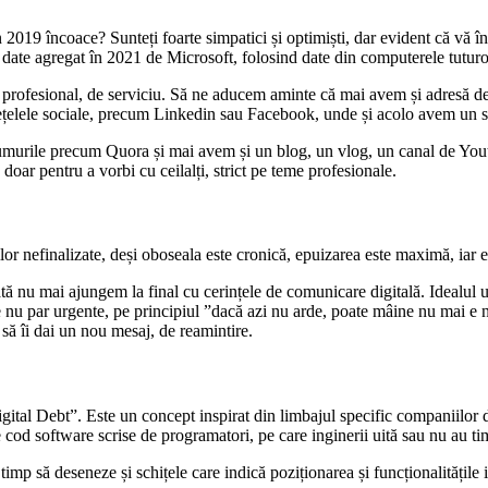
 2019 încoace? Sunteți foarte simpatici și optimiști, dar evident că vă în
date agregat în 2021 de Microsoft, folosind date din computerele tuturor 
 profesional, de serviciu. Să ne aducem aminte că mai avem și adresă de
lele sociale, precum Linkedin sau Facebook, unde și acolo avem un servi
murile precum Quora și mai avem și un blog, un vlog, un canal de Yout
doar pentru a vorbi cu ceilalți, strict pe teme profesionale.
or nefinalizate, deși oboseala este cronică, epuizarea este maximă, iar e
 nu mai ajungem la final cu cerințele de comunicare digitală. Idealul un
re nu par urgente, pe principiul ”dacă azi nu arde, poate mâine nu mai e 
să îi dai un nou mesaj, de reamintire.
ital Debt”. Este un concept inspirat din limbajul specific companiilor 
e cod software scrise de programatori, pe care inginerii uită sau nu au tim
mp să deseneze și schițele care indică poziționarea și funcționalitățile in