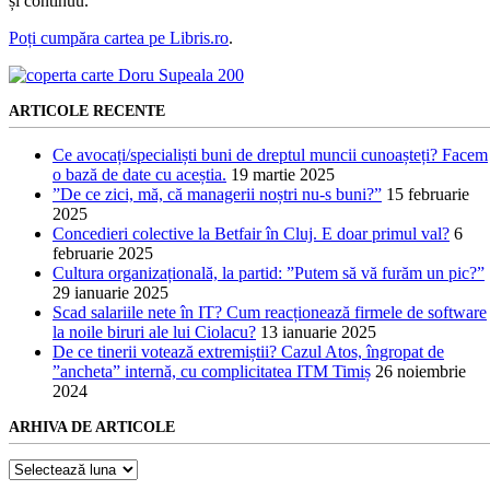
și continuu.
Poți cumpăra cartea pe Libris.ro
.
ARTICOLE RECENTE
Ce avocați/specialiști buni de dreptul muncii cunoașteți? Facem
o bază de date cu aceștia.
19 martie 2025
”De ce zici, mă, că managerii noștri nu-s buni?”
15 februarie
2025
Concedieri colective la Betfair în Cluj. E doar primul val?
6
februarie 2025
Cultura organizațională, la partid: ”Putem să vă furăm un pic?”
29 ianuarie 2025
Scad salariile nete în IT? Cum reacționează firmele de software
la noile biruri ale lui Ciolacu?
13 ianuarie 2025
De ce tinerii votează extremiștii? Cazul Atos, îngropat de
”ancheta” internă, cu complicitatea ITM Timiș
26 noiembrie
2024
ARHIVA DE ARTICOLE
Arhiva
de