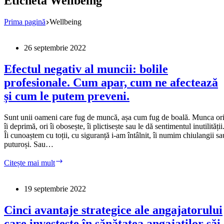
Etichetă
Wellbeing
Prima pagină
Wellbeing
26 septembrie 2022
Efectul negativ al muncii: bolile
profesionale. Cum apar, cum ne afectează
și cum le putem preveni.
Sunt unii oameni care fug de muncă, așa cum fug de boală. Munca or
îi deprimă, ori îi obosește, îi plictisește sau le dă sentimentul inutilității
Îi cunoaștem cu toții, cu siguranță i-am întâlnit, îi numim chiulangii sa
puturoși. Sau…
Efectul
Citește mai mult
negativ
al
muncii:
19 septembrie 2022
bolile
profesionale.
Cinci avantaje strategice ale angajatorului
Cum
care investește în sănătatea angajaților săi
apar,