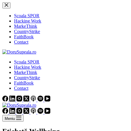
Sari
la
conținut
Școala SPOR
Hacking Work
MarkeThink
CountryStrike
FaithBook
Contact
Școala SPOR
Hacking Work
MarkeThink
CountryStrike
FaithBook
Contact
Meniu