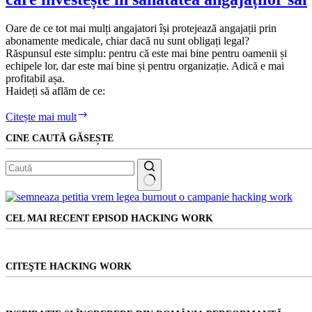
cum
ne
Oare de ce tot mai mulți angajatori își protejează angajații prin
afectează
abonamente medicale, chiar dacă nu sunt obligați legal?
și
Răspunsul este simplu: pentru că este mai bine pentru oamenii și
cum
echipele lor, dar este mai bine și pentru organizație. Adică e mai
le
profitabil așa.
putem
Haideți să aflăm de ce:
preveni.
Cinci
Citește mai mult
avantaje
CINE CAUTĂ GĂSEȘTE
strategice
ale
angajatorului
care
investește
Niciun
în
rezultat
sănătatea
CEL MAI RECENT EPISOD HACKING WORK
angajaților
săi
CITEŞTE HACKING WORK