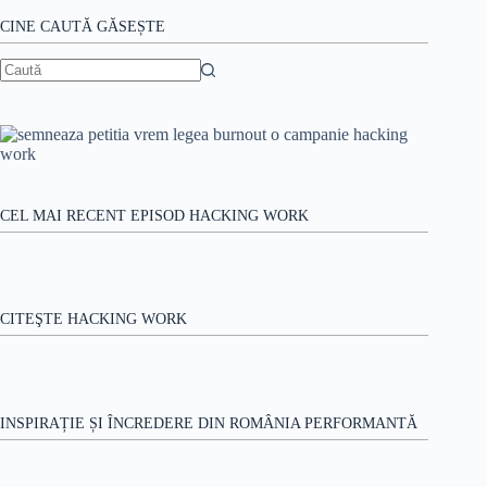
nou
CINE CAUTĂ GĂSEȘTE
articol
despre
Volvo
Niciun
Trucks
rezultat
CEL MAI RECENT EPISOD HACKING WORK
CITEŞTE HACKING WORK
INSPIRAȚIE ȘI ÎNCREDERE DIN ROMÂNIA PERFORMANTĂ