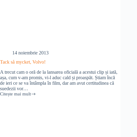
14 noiembrie 2013
Tack så mycket, Volvo!
A trecut cam o oră de la lansarea oficială a acestui clip și iată,
așa, cum v-am promis, vi-l aduc cald și proaspăt. Știam încă
de ieri ce se va întâmpla în film, dar am avut certitudinea că
suedezii vor…
Citește mai mult
Tack
så
mycket,
Volvo!