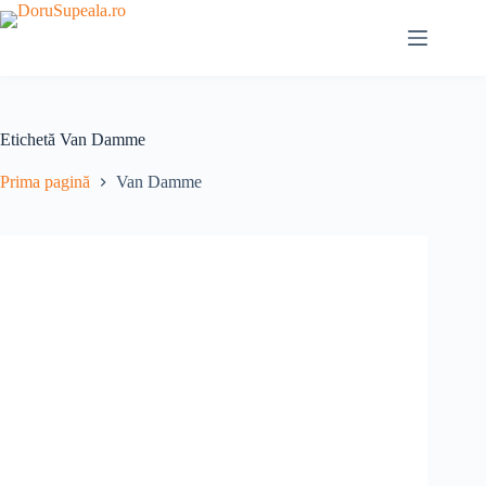
Sari
la
conținut
Etichetă
Van Damme
Prima pagină
Van Damme