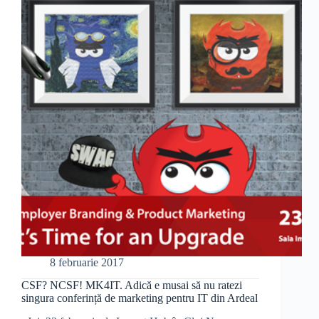
fi
joi
la
MK4IT
8 februarie 2017
CSF? NCSF! MK4IT. Adică e musai să nu ratezi
singura conferință de marketing pentru IT din Ardeal