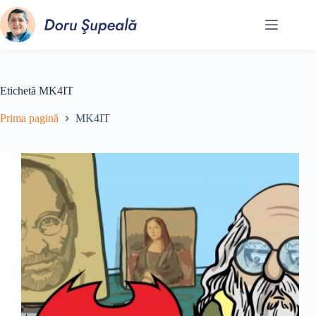
Sari
la
conținut
Etichetă
MK4IT
Prima pagină
MK4IT