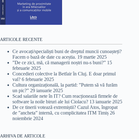
ARTICOLE RECENTE
Ce avocați/specialiști buni de dreptul muncii cunoașteți?
Facem o bază de date cu aceștia.
19 martie 2025
”De ce zici, mă, că managerii noștri nu-s buni?”
15
februarie 2025
Concedieri colective la Betfair în Cluj. E doar primul
val?
6 februarie 2025
Cultura organizațională, la partid: ”Putem să vă furăm
un pic?”
29 ianuarie 2025
Scad salariile nete în IT? Cum reacționează firmele de
software la noile biruri ale lui Ciolacu?
13 ianuarie 2025
De ce tinerii votează extremiștii? Cazul Atos, îngropat
de ”ancheta” internă, cu complicitatea ITM Timiș
26
noiembrie 2024
ARHIVA DE ARTICOLE