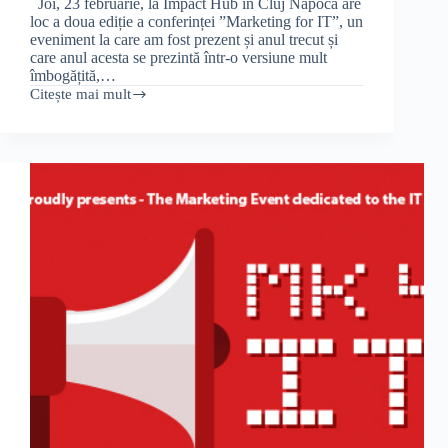
Joi, 23 februarie, la Impact Hub în Cluj Napoca are
loc a doua ediție a conferinței ”Marketing for IT”, un
eveniment la care am fost prezent și anul trecut și
care anul acesta se prezintă într-o versiune mult
îmbogățită,…
Citește mai mult
CSF?
NCSF!
MK4IT.
Adică
e
musai
să
nu
ratezi
singura
conferință
de
marketing
pentru
IT
din
Ardeal