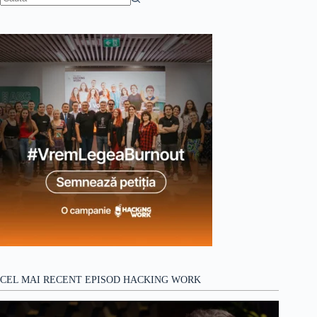
globală?
Niciun
rezultat
CEL MAI RECENT EPISOD HACKING WORK