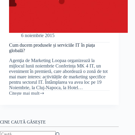
6 noiembrie 2015
Cum ducem produsele și serviciile IT în piața
globală?
Agenţia de Marketing Loopaa organizează la
mijlocul lunii noiembrie Conferința MK 4 IT, un
eveniment în premieră, care abordează o zonă de tot
mai mare interes: activitățile de marketing specifice
pentru sectorul IT. Întâmplarea va avea loc pe 19
Noiembrie, la Cluj-Napoca, la Hotel…
Citește mai mult
Cum
ducem
produsele
și
serviciile
IT
CINE CAUTĂ GĂSEȘTE
în
piața