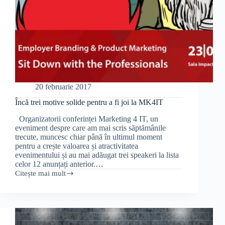
20 februarie 2017
Încă trei motive solide pentru a fi joi la MK4IT
Organizatorii conferinței Marketing 4 IT, un
eveniment despre care am mai scris săptămânile
trecute, muncesc chiar până în ultimul moment
pentru a crește valoarea și atractivitatea
evenimentului și au mai adăugat trei speakeri la lista
celor 12 anunțați anterior.…
Citește mai mult
Încă
trei
motive
solide
pentru
a