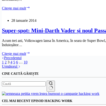
O
Citește mai mult
sugestie
pentru
Fan
28 ianuarie 2014
Curier
Super-spot: Mini-Darth Vader și noul Pass
Acum trei ani, Volkswagen lansa în America, în seara de Super Bowl, un
înduioșător…
Super-
Citește mai mult
spot:
Precedentul
Mini-
1
2
3
4
5
6
…
10
Darth
Următorul
Vader
CINE CAUTĂ GĂSEȘTE
și
noul
Passat
Niciun
rezultat
CEL MAI RECENT EPISOD HACKING WORK