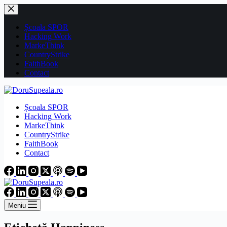
Sari
la
conținut
Școala SPOR
Hacking Work
MarkeThink
CountryStrike
FaithBook
Contact
Școala SPOR
Hacking Work
MarkeThink
CountryStrike
FaithBook
Contact
Meniu