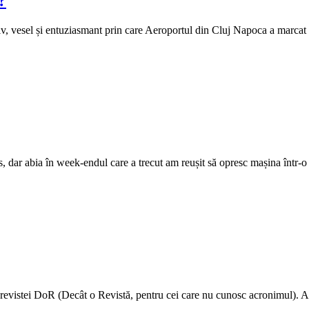
?
iv, vesel și entuziasmant prin care Aeroportul din Cluj Napoca a marcat
dar abia în week-endul care a trecut am reușit să opresc mașina într-o p
i a revistei DoR (Decât o Revistă, pentru cei care nu cunosc acronimul). A