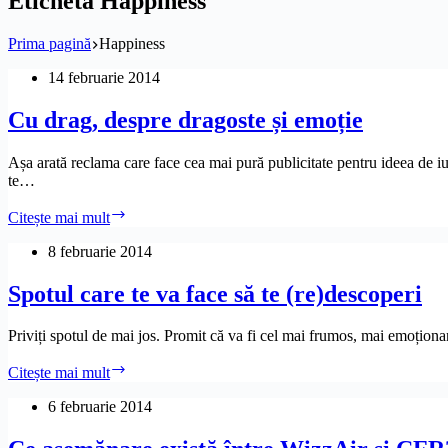
Etichetă
Happiness
Prima pagină
Happiness
14 februarie 2014
Cu drag, despre dragoste și emoție
Așa arată reclama care face cea mai pură publicitate pentru ideea de iub
te…
Cu
Citește mai mult
drag,
despre
8 februarie 2014
dragoste
și
Spotul care te va face să te (re)descoperi
emoție
Priviți spotul de mai jos. Promit că va fi cel mai frumos, mai emoționa
Spotul
Citește mai mult
care
te
6 februarie 2014
va
face