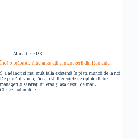
24 martie 2023
Încă o prăpastie între angajații și managerii din România
S-a adâncit și mai mult falia existentă în piața muncii de la noi.
De parcă distanța, răceala și diferențele de opinie dintre
manageri și salariați nu erau și așa destul de mari.
Citește mai mult
Încă
o
prăpastie
între
angajații
și
managerii
din
România