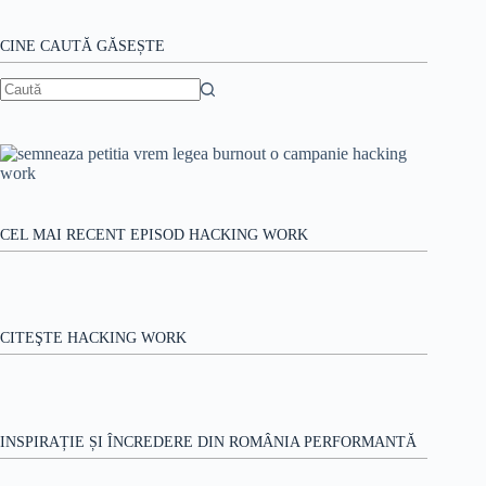
Flexibilitatea.
Cum
CINE CAUTĂ GĂSEȘTE
faci
să
nu-
Niciun
ți
rezultat
mai
pierzi
angajații?
CEL MAI RECENT EPISOD HACKING WORK
CITEŞTE HACKING WORK
INSPIRAȚIE ȘI ÎNCREDERE DIN ROMÂNIA PERFORMANTĂ