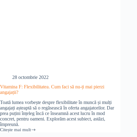
28 octombrie 2022
Vitamina F: Flexibilitatea. Cum faci să nu-ți mai pierzi
angajații?
Toată lumea vorbește despre flexibilitate în muncă și mulți
angajați așteaptă să o regăsească în oferta angajatorilor. Dar
prea puțini înțeleg încă ce înseamnă acest lucru în mod
concret, pentru oameni. Explorăm acest subiect, astăzi,
împreună.
Citește mai mult
Vitamina
F: