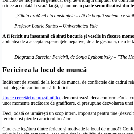
Dincolo de moștenirea genetică, deși de-a lungul timpului s-a confrun
o idee acceptată la scară largă, și anume:
o parte semnificativă din fe
„Știința arată că circumstanțele – cât de bogați suntem, ce slu
Profesor Laurie Santos – Universitatea Yale
A fi fericit nu înseamnă că simți bucurie și veselie în fiecare mome
abilitatea de a accepta experiențele negative, de a le gestiona, de a le f
Diagrama Surselor Fericirii, de Sonja Lyubomirsky – ”The H
Fericirea la locul de muncă
Indiferent de stresul de la locul de muncă, de conflictele din cadrul r
poți alege în continuare să fii fericit.
Unele cercetări neuro-științifice
demonstrează ideea conform căreia creie
unor momente trecătoare de gratificare, ci presupune dezvoltarea unei mo
Deci, odată ce urmărești un scop intern, important pentru tine (dezvolta
fericirea își pierde caracterul trecător.
Care este legătura dintre fericire și motivație la locul de muncă? Con