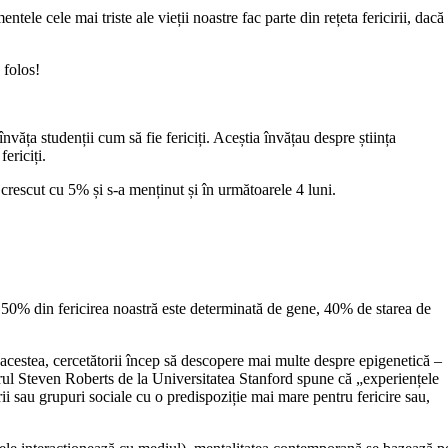
le cele mai triste ale vieții noastre fac parte din rețeta fericirii, dacă
 folos!
văța studenții cum să fie fericiți. Aceștia învățau despre știința
ericiți.
 a crescut cu 5% și s-a menținut și în următoarele 4 luni.
 50% din fericirea noastră este determinată de gene, 40% de starea de
e acestea, cercetătorii încep să descopere mai multe despre epigenetică –
rul Steven Roberts de la Universitatea Stanford spune că „experiențele
rii sau grupuri sociale cu o predispoziție mai mare pentru fericire sau,