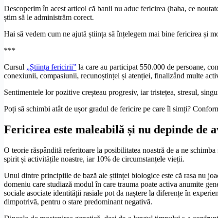
Descoperim în acest articol că banii nu aduc fericirea (haha, ce noutate!
știm să le administrăm corect.
Hai să vedem cum ne ajută știința să înțelegem mai bine fericirea și mo
***
Cursul
„
Știința fericirii”
la care au participat 550.000 de persoane, conc
conexiunii, compasiunii, recunoștinței și atenției, finalizând multe activ
Sentimentele lor pozitive creșteau progresiv, iar tristețea, stresul, sing
Poți să schimbi atât de ușor gradul de fericire pe care îl simți? Conform 
Fericirea este maleabilă și nu depinde de 
O teorie răspândită referitoare la posibilitatea noastră de a ne schimb
spirit și activitățile noastre, iar 10% de circumstanțele vieții.
Unul dintre principiile de bază ale științei biologice este că rasa nu j
domeniu care studiază modul în care trauma poate activa anumite gene 
sociale asociate identității rasiale pot da naștere la diferențe în exper
dimpotrivă, pentru o stare predominant negativă.