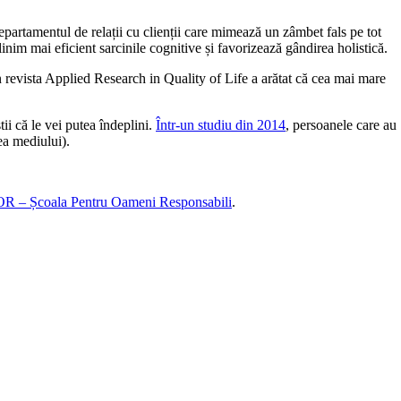
epartamentul de relații cu clienții care mimează un zâmbet fals pe tot
linim mai eficient sarcinile cognitive și favorizează gândirea holistică.
n revista Applied Research in Quality of Life a arătat că cea mai mare
știi că le vei putea îndeplini.
Într-un studiu din 2014
, persoanele care au
ea mediului).
R – Școala Pentru Oameni Responsabili
.