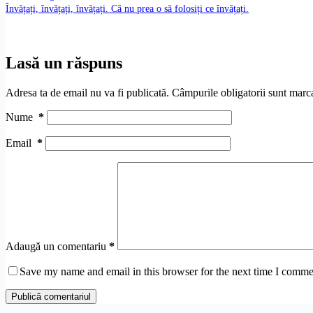
Învățați, învățați, învățați. Că nu prea o să folosiți ce învățați.
Lasă un răspuns
Adresa ta de email nu va fi publicată.
Câmpurile obligatorii sunt marc
Nume
*
Email
*
Adaugă un comentariu
*
Save my name and email in this browser for the next time I comme
Publică comentariul