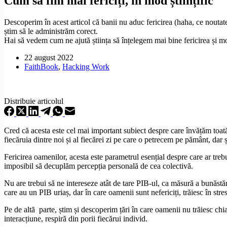
Cum să fim mai fericiți, în mod științific
Descoperim în acest articol că banii nu aduc fericirea (haha, ce noutate!
știm să le administrăm corect.
Hai să vedem cum ne ajută știința să înțelegem mai bine fericirea și mo
22 august 2022
FaithBook
,
Hacking Work
Distribuie articolul
Cred că acesta este cel mai important subiect despre care învățăm toată vi
fiecăruia dintre noi și al fiecărei zi pe care o petrecem pe pământ, dar 
Fericirea oamenilor, acesta este parametrul esențial despre care ar trebu
imposibil să decuplăm percepția personală de cea colectivă.
Nu are trebui să ne intereseze atât de tare PIB-ul, ca măsură a bunăstării
care au un PIB uriaș, dar în care oamenii sunt nefericiți, trăiesc în str
Pe de altă parte, știm și descoperim țări în care oamenii nu trăiesc chi
interacțiune, respiră din porii fiecărui individ.