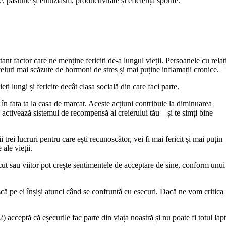
e, pasiune și entuziasm, productivitate și eficiență sporite.
tant factor care ne menține fericiți de-a lungul vieții. Persoanele cu relaț
veluri mai scăzute de hormoni de stres și mai puține inflamații cronice.
ți lungi și fericite decât clasa socială din care faci parte.
în fața ta la casa de marcat. Aceste acțiuni contribuie la diminuarea
e activează sistemul de recompensă al creierului tău – și te simți bine
 trei lucruri pentru care ești recunoscător, vei fi mai fericit și mai puțin
 ale vieții.
cut sau viitor pot crește sentimentele de acceptare de sine, conform unui
scă pe ei înșiși atunci când se confruntă cu eșecuri. Dacă ne vom critica
) acceptă că eșecurile fac parte din viața noastră și nu poate fi totul lap