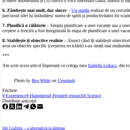
și miere întotdeauna și (3) cultivă o voce interioară caldă, blândă și înțe
6. Zâmbește mai mult, dar sincer
–
Un studiu
realizat de un cercetă
parcursul zilei își înrăutățesc starea de spirit și productivitatea lor sca
7. Planifică o călătorie
– Simpla planificare a unei vacanțe sau a unei
creștere a fericirii a fost înregistrată în etapa de planificare a unei v
8. Stabilește-ți obiective realiste
– Atunci când îți stabilești obiectivele
avut un obiectiv specific (creșterea reciclării) s-au simțit mai mulțumit
***
Am scris acest articol împreună cu colega mea
Izabella Lukacs
, din e
Photo by
Ben White
on
Unsplash
Etichete
#
Experience
#
Happiness
#
People
#
research
#
Science
Distribuie articolul
Job Crafting – o alternativă la demisie