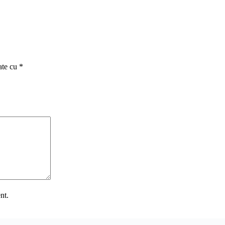
ate cu
*
nt.