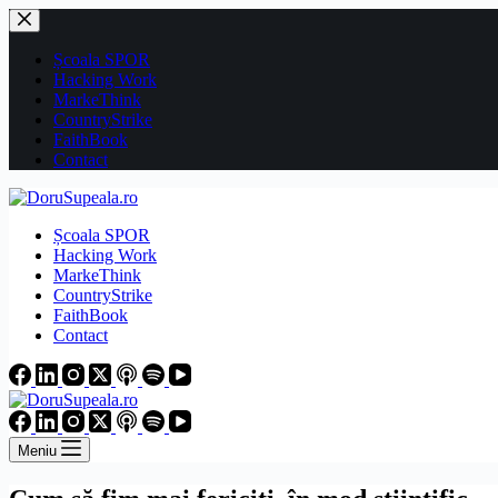
Sari
la
conținut
Școala SPOR
Hacking Work
MarkeThink
CountryStrike
FaithBook
Contact
Școala SPOR
Hacking Work
MarkeThink
CountryStrike
FaithBook
Contact
Meniu