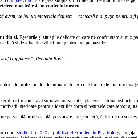
tat cu
multe critici
(că e prea simplă și nu ține cont de modul în care ge
ricirea noastră este în controlul nostru
.
jbă avem, ce bunuri materiale deținem – contează mai puțin pentru a fi 
nt din zi.
Eșecurile și situațiile delicate cu care ne confruntăm sunt o pa
ace față și de a lua deciziile bune pentru tine pe baza lor.
ow of Happiness”, Penguin Books
elațiilor tale profesionale, de numărul de termene limită, de micro-manag
rul nostru caută atât supraviețuirea, cât și plăcerea – două instincte ca
tivații interioare pentru a identifica forța și resursele care te vor ajuta
re personală/profesională, provocare, creștere etc), în loc de un succes o
form unui
studiu din 2020 al publicației Frontiers in Psychology
, angajaț