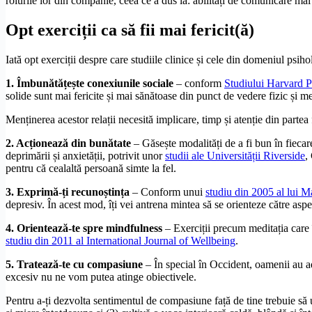
rolurile lor din companie, ceea ce a dus la: abilități de comunicare mai p
Opt exerciții ca să fii mai fericit(ă)
Iată opt exerciții despre care studiile clinice și cele din domeniul psiho
1. Îmbunătățește conexiunile sociale
– conform
Studiului Harvard P
solide sunt mai fericite și mai sănătoase din punct de vedere fizic și m
Menținerea acestor relații necesită implicare, timp și atenție din partea f
2. Acționează din bunătate
– Găsește modalități de a fi bun în fiecar
deprimării și anxietății, potrivit unor
studii ale Universității Riverside
,
pentru că cealaltă persoană simte la fel.
3. Exprimă-ți recunoștința
– Conform unui
studiu din 2005 al lui M
depresiv. În acest mod, îți vei antrena mintea să se orienteze către aspect
4. Orientează-te spre mindfulness
– Exerciții precum meditația care î
studiu din 2011 al International Journal of Wellbeing
.
5. Tratează-te cu compasiune
– În special în Occident, oamenii au ad
excesiv nu ne vom putea atinge obiectivele.
Pentru a-ți dezvolta sentimentul de compasiune față de tine trebuie să urm