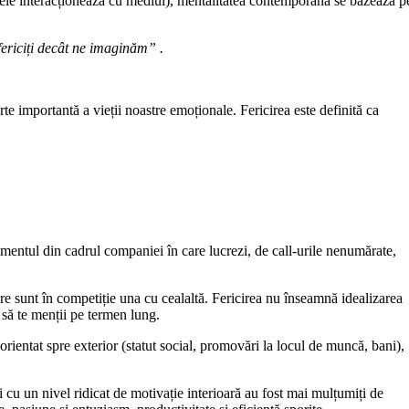
nele interacționează cu mediul), mentalitatea contemporană se bazează p
fericiți decât ne imaginăm” .
rte importantă a vieții noastre emoționale. Fericirea este definită ca
ementul din cadrul companiei în care lucrezi, de call-urile nenumărate,
re sunt în competiție una cu cealaltă. Fericirea nu înseamnă idealizarea
 să te menții pe termen lung.
rientat spre exterior (statut social, promovări la locul de muncă, bani),
ii cu un nivel ridicat de motivație interioară au fost mai mulțumiți de