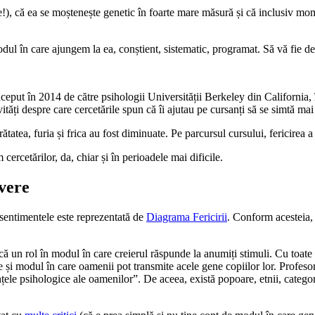
), că ea se moștenește genetic în foarte mare măsură și că inclusiv momente
dul în care ajungem la ea, conștient, sistematic, programat. Să vă fie de
eput în 2014 de către psihologii Universității Berkeley din California, în
ități despre care cercetările spun că îi ajutau pe cursanți să se simtă mai f
urătatea, furia și frica au fost diminuate. Pe parcursul cursului, fericirea
cercetărilor, da, chiar și în perioadele mai dificile.
avere
a sentimentele este reprezentată de
Diagrama Fericirii
. Conform acesteia,
oacă un rol în modul în care creierul răspunde la anumiți stimuli. Cu toat
și modul în care oamenii pot transmite acele gene copiilor lor. Profeso
iențele psihologice ale oamenilor”. De aceea, există popoare, etnii, catego