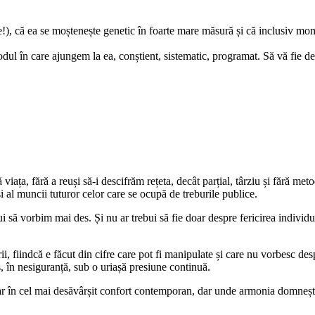
), că ea se moștenește genetic în foarte mare măsură și că inclusiv momente
dul în care ajungem la ea, conștient, sistematic, programat. Să vă fie de
ața, fără a reuși să-i descifrăm rețeta, decât parțial, târziu și fără meto
și al muncii tuturor celor care se ocupă de treburile publice.
i să vorbim mai des. Și nu ar trebui să fie doar despre fericirea individu
, fiindcă e făcut din cifre care pot fi manipulate și care nu vorbesc despre
es, în nesiguranță, sub o uriașă presiune continuă.
ar în cel mai desăvârșit confort contemporan, dar unde armonia domnește și