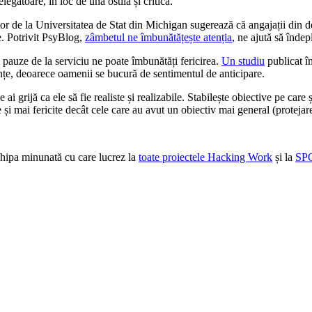
legătoare, în loc de una ostilă și critică.
tor de la Universitatea de Stat din Michigan sugerează că angajații din d
de. Potrivit PsyBlog,
zâmbetul ne îmbunătățește atenția
, ne ajută să îndep
 pauze de la serviciu ne poate îmbunătăți fericirea.
Un studiu
publicat î
acanțe, deoarece oamenii se bucură de sentimentul de anticipare.
 ai grijă ca ele să fie realiste și realizabile. Stabilește obiective pe care 
e și mai fericite decât cele care au avut un obiectiv mai general (protejar
chipa minunată cu care lucrez la
toate proiectele Hacking Work
și la
SPO