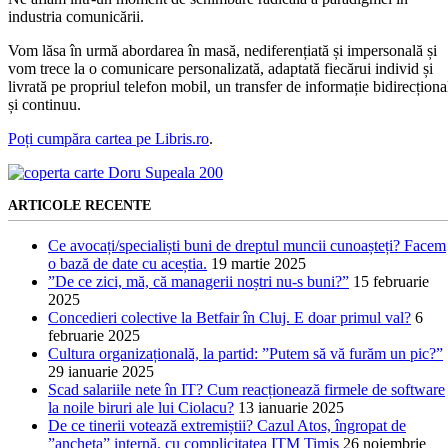
industria comunicării.
Vom lăsa în urmă abordarea în masă, nediferențiată și impersonală și
vom trece la o comunicare personalizată, adaptată fiecărui individ și
livrată pe propriul telefon mobil, un transfer de informație bidirecționa
și continuu.
Poți cumpăra cartea pe Libris.ro
.
ARTICOLE RECENTE
Ce avocați/specialiști buni de dreptul muncii cunoașteți? Facem
o bază de date cu aceștia.
19 martie 2025
”De ce zici, mă, că managerii noștri nu-s buni?”
15 februarie
2025
Concedieri colective la Betfair în Cluj. E doar primul val?
6
februarie 2025
Cultura organizațională, la partid: ”Putem să vă furăm un pic?”
29 ianuarie 2025
Scad salariile nete în IT? Cum reacționează firmele de software
la noile biruri ale lui Ciolacu?
13 ianuarie 2025
De ce tinerii votează extremiștii? Cazul Atos, îngropat de
”ancheta” internă, cu complicitatea ITM Timiș
26 noiembrie