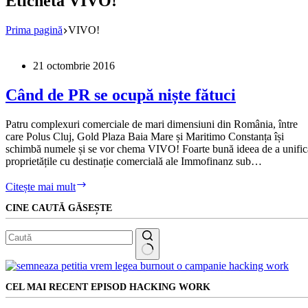
Etichetă
VIVO!
Prima pagină
VIVO!
21 octombrie 2016
Când de PR se ocupă niște fătuci
Patru complexuri comerciale de mari dimensiuni din România, între
care Polus Cluj, Gold Plaza Baia Mare și Maritimo Constanța își
schimbă numele și se vor chema VIVO! Foarte bună ideea de a unific
proprietățile cu destinație comercială ale Immofinanz sub…
Când
Citește mai mult
de
CINE CAUTĂ GĂSEȘTE
PR
se
ocupă
niște
fătuci
Niciun
rezultat
CEL MAI RECENT EPISOD HACKING WORK