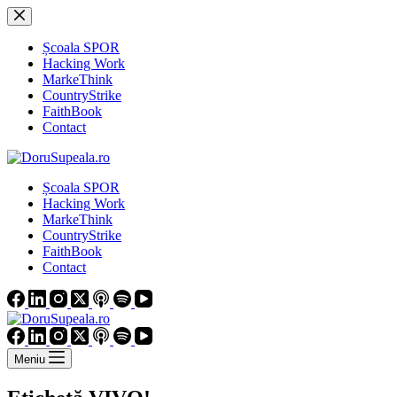
Sari
la
conținut
Școala SPOR
Hacking Work
MarkeThink
CountryStrike
FaithBook
Contact
Școala SPOR
Hacking Work
MarkeThink
CountryStrike
FaithBook
Contact
Meniu