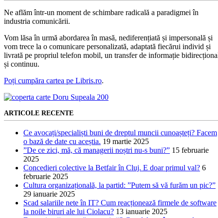
Ne aflăm într-un moment de schimbare radicală a paradigmei în
industria comunicării.
Vom lăsa în urmă abordarea în masă, nediferențiată și impersonală și
vom trece la o comunicare personalizată, adaptată fiecărui individ și
livrată pe propriul telefon mobil, un transfer de informație bidirecționa
și continuu.
Poți cumpăra cartea pe Libris.ro
.
ARTICOLE RECENTE
Ce avocați/specialiști buni de dreptul muncii cunoașteți? Facem
o bază de date cu aceștia.
19 martie 2025
”De ce zici, mă, că managerii noștri nu-s buni?”
15 februarie
2025
Concedieri colective la Betfair în Cluj. E doar primul val?
6
februarie 2025
Cultura organizațională, la partid: ”Putem să vă furăm un pic?”
29 ianuarie 2025
Scad salariile nete în IT? Cum reacționează firmele de software
la noile biruri ale lui Ciolacu?
13 ianuarie 2025