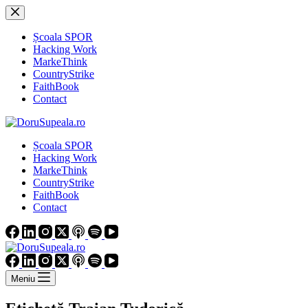
Sari
la
conținut
Școala SPOR
Hacking Work
MarkeThink
CountryStrike
FaithBook
Contact
Școala SPOR
Hacking Work
MarkeThink
CountryStrike
FaithBook
Contact
Meniu