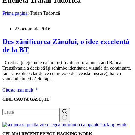
Etichetă
Traian Tudorică
Prima pagină
Traian Tudorică
27 octombrie 2016
Des-zânificarea Zânului, o idee excelentă
de la BT
Cred că țineți minte că am fost foarte critic atunci când Banca
Transilvania a decis să își schimbe identitatea vizuală (în continuare,
fără să explice clar de ce era nevoie de această mișcare), banca
spunând atunci că de fapt…
Des-
Citește mai mult
zânificarea
CINE CAUTĂ GĂSEȘTE
Zânului,
o
idee
excelentă
de
Niciun
la
rezultat
BT
CEL MAI RECENT EPISOD HACKING WORK