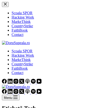
Sari
la
conținut
Școala SPOR
Hacking Work
MarkeThink
CountryStrike
FaithBook
Contact
Școala SPOR
Hacking Work
MarkeThink
CountryStrike
FaithBook
Contact
Meniu