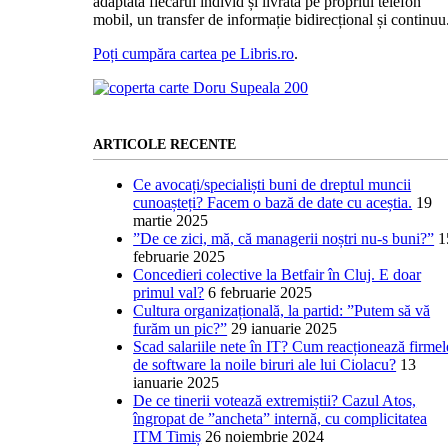
adaptată fiecărui individ și livrată pe propriul telefon
mobil, un transfer de informație bidirecțional și continuu
Poți cumpăra cartea pe Libris.ro
.
ARTICOLE RECENTE
Ce avocați/specialiști buni de dreptul muncii
cunoașteți? Facem o bază de date cu aceștia.
19
martie 2025
”De ce zici, mă, că managerii noștri nu-s buni?”
1
februarie 2025
Concedieri colective la Betfair în Cluj. E doar
primul val?
6 februarie 2025
Cultura organizațională, la partid: ”Putem să vă
furăm un pic?”
29 ianuarie 2025
Scad salariile nete în IT? Cum reacționează firmel
de software la noile biruri ale lui Ciolacu?
13
ianuarie 2025
De ce tinerii votează extremiștii? Cazul Atos,
îngropat de ”ancheta” internă, cu complicitatea
ITM Timiș
26 noiembrie 2024