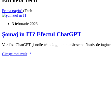
Etichetă
Tech
Prima pagină
Tech
3 februarie 2023
Șomaj în IT? Efectul ChatGPT
Vor lăsa ChatGPT și noile tehnologii un număr semnificativ de ingineri
Șomaj
Citește mai mult
în
IT?
Efectul
ChatGPT