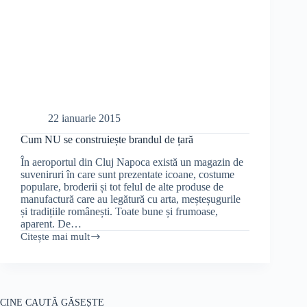
22 ianuarie 2015
Cum NU se construiește brandul de țară
În aeroportul din Cluj Napoca există un magazin de
suveniruri în care sunt prezentate icoane, costume
populare, broderii și tot felul de alte produse de
manufactură care au legătură cu arta, meșteșugurile
și tradițiile românești. Toate bune și frumoase,
aparent. De…
Citește mai mult
Cum
NU
se
construiește
brandul
de
CINE CAUTĂ GĂSEȘTE