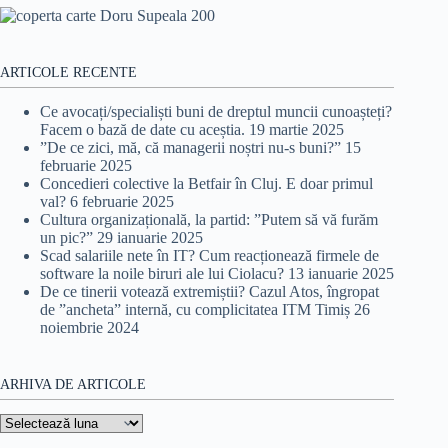
ARTICOLE RECENTE
Ce avocați/specialiști buni de dreptul muncii cunoașteți?
Facem o bază de date cu aceștia.
19 martie 2025
”De ce zici, mă, că managerii noștri nu-s buni?”
15
februarie 2025
Concedieri colective la Betfair în Cluj. E doar primul
val?
6 februarie 2025
Cultura organizațională, la partid: ”Putem să vă furăm
un pic?”
29 ianuarie 2025
Scad salariile nete în IT? Cum reacționează firmele de
software la noile biruri ale lui Ciolacu?
13 ianuarie 2025
De ce tinerii votează extremiștii? Cazul Atos, îngropat
de ”ancheta” internă, cu complicitatea ITM Timiș
26
noiembrie 2024
ARHIVA DE ARTICOLE
Arhiva
de