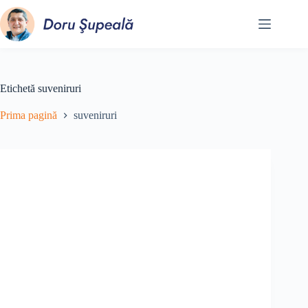
Sari
la
conținut
Etichetă
suveniruri
Prima pagină
suveniruri