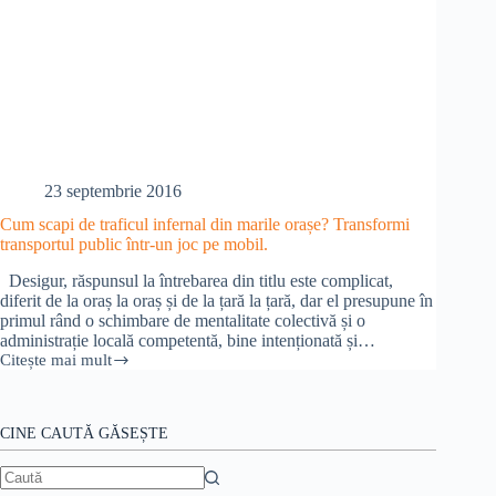
23 septembrie 2016
Cum scapi de traficul infernal din marile orașe? Transformi
transportul public într-un joc pe mobil.
Desigur, răspunsul la întrebarea din titlu este complicat,
diferit de la oraș la oraș și de la țară la țară, dar el presupune în
primul rând o schimbare de mentalitate colectivă și o
administrație locală competentă, bine intenționată și…
Citește mai mult
Cum
scapi
de
traficul
CINE CAUTĂ GĂSEȘTE
infernal
din
marile