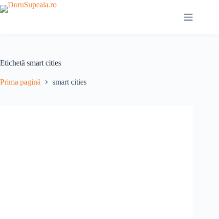
Sari
la
conținut
Etichetă
smart cities
Prima pagină
smart cities