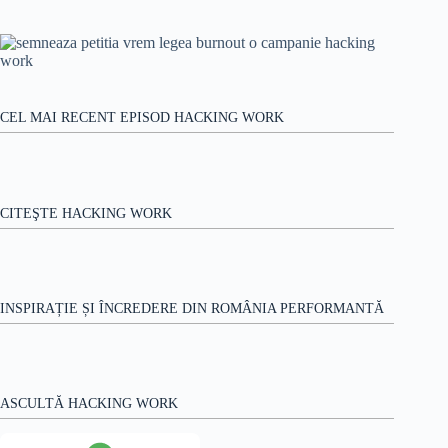
Niciun
orașe?
rezultat
Transformi
transportul
public
într-
un
joc
CEL MAI RECENT EPISOD HACKING WORK
pe
mobil.
CITEŞTE HACKING WORK
INSPIRAȚIE ȘI ÎNCREDERE DIN ROMÂNIA PERFORMANTĂ
ASCULTĂ HACKING WORK