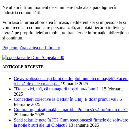
Ne aflăm într-un moment de schimbare radicală a paradigmei în
industria comunicării.
Vom lăsa în urmă abordarea în masă, nediferențiată și impersonală și
vom trece la o comunicare personalizată, adaptată fiecărui individ și
livrată pe propriul telefon mobil, un transfer de informație bidirecționa
și continuu.
Poți cumpăra cartea pe Libris.ro
.
ARTICOLE RECENTE
Ce avocați/specialiști buni de dreptul muncii cunoașteți? Facem
o bază de date cu aceștia.
19 martie 2025
”De ce zici, mă, că managerii noștri nu-s buni?”
15 februarie
2025
Concedieri colective la Betfair în Cluj. E doar primul val?
6
februarie 2025
Cultura organizațională, la partid: ”Putem să vă furăm un pic?”
29 ianuarie 2025
Scad salariile nete în IT? Cum reacționează firmele de software
la noile biruri ale lui Ciolacu?
13 ianuarie 2025