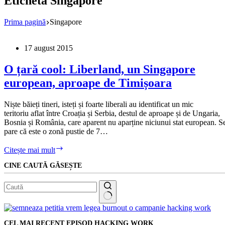
Etichetă
Singapore
Prima pagină
Singapore
17 august 2015
O țară cool: Liberland, un Singapore
european, aproape de Timișoara
Niște băieți tineri, isteți și foarte liberali au identificat un mic
teritoriu aflat între Croația și Serbia, destul de aproape și de Ungaria,
Bosnia și România, care aparent nu aparține niciunui stat european. S
pare că este o zonă pustie de 7…
O
Citește mai mult
țară
CINE CAUTĂ GĂSEȘTE
cool:
Liberland,
un
Singapore
european,
Niciun
aproape
rezultat
de
CEL MAI RECENT EPISOD HACKING WORK