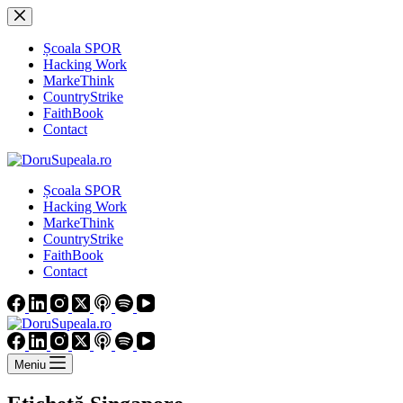
Sari
la
conținut
Școala SPOR
Hacking Work
MarkeThink
CountryStrike
FaithBook
Contact
Școala SPOR
Hacking Work
MarkeThink
CountryStrike
FaithBook
Contact
Meniu