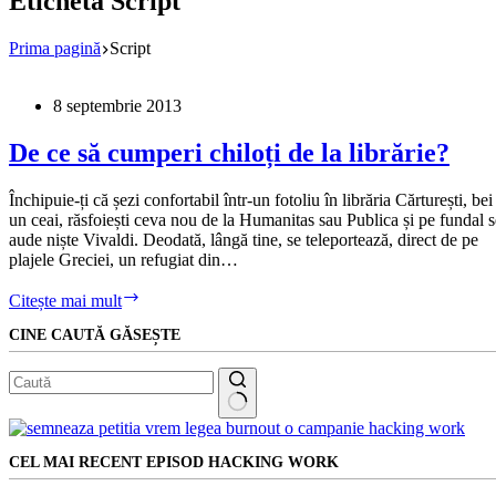
Etichetă
Script
Prima pagină
Script
8 septembrie 2013
De ce să cumperi chiloți de la librărie?
Închipuie-ți că șezi confortabil într-un fotoliu în librăria Cărturești, bei
un ceai, răsfoiești ceva nou de la Humanitas sau Publica și pe fundal s
aude niște Vivaldi. Deodată, lângă tine, se teleportează, direct de pe
plajele Greciei, un refugiat din…
De
Citește mai mult
ce
CINE CAUTĂ GĂSEȘTE
să
cumperi
chiloți
de
la
Niciun
librărie?
rezultat
CEL MAI RECENT EPISOD HACKING WORK