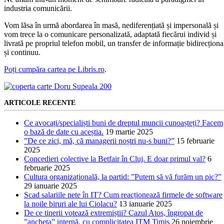
industria comunicării.
Vom lăsa în urmă abordarea în masă, nediferențiată și impersonală și
vom trece la o comunicare personalizată, adaptată fiecărui individ și
livrată pe propriul telefon mobil, un transfer de informație bidirecționa
și continuu.
Poți cumpăra cartea pe Libris.ro
.
ARTICOLE RECENTE
Ce avocați/specialiști buni de dreptul muncii cunoașteți? Facem
o bază de date cu aceștia.
19 martie 2025
”De ce zici, mă, că managerii noștri nu-s buni?”
15 februarie
2025
Concedieri colective la Betfair în Cluj. E doar primul val?
6
februarie 2025
Cultura organizațională, la partid: ”Putem să vă furăm un pic?”
29 ianuarie 2025
Scad salariile nete în IT? Cum reacționează firmele de software
la noile biruri ale lui Ciolacu?
13 ianuarie 2025
De ce tinerii votează extremiștii? Cazul Atos, îngropat de
”ancheta” internă, cu complicitatea ITM Timiș
26 noiembrie