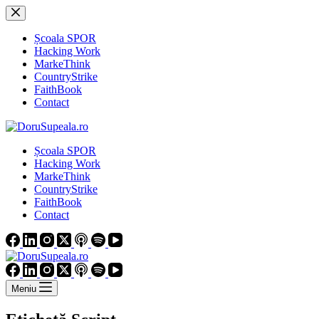
Sari
la
conținut
Școala SPOR
Hacking Work
MarkeThink
CountryStrike
FaithBook
Contact
Școala SPOR
Hacking Work
MarkeThink
CountryStrike
FaithBook
Contact
Meniu