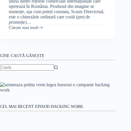
uneia dintre rețelele comerciale internaționale care
operează în România. Produsul din imagine se
numește, așa cum puteți constata, Scaun Directorial,
este o chinezărie ordinară care costă (preț de
promoție)…
Citește mai mult
Scaun
directorial
de
mare
efect
purgativ
CINE CAUTĂ GĂSEȘTE
Niciun
rezultat
CEL MAI RECENT EPISOD HACKING WORK