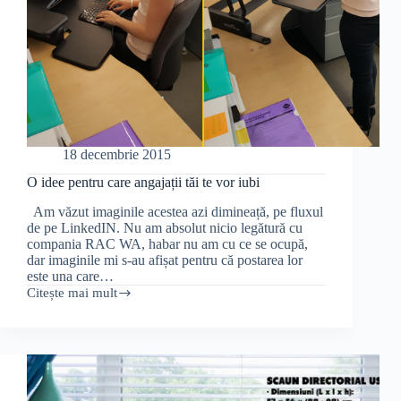
18 decembrie 2015
O idee pentru care angajații tăi te vor iubi
Am văzut imaginile acestea azi dimineață, pe fluxul
de pe LinkedIN. Nu am absolut nicio legătură cu
compania RAC WA, habar nu am cu ce se ocupă,
dar imaginile mi s-au afișat pentru că postarea lor
este una care…
Citește mai mult
O
idee
pentru
care
angajații
tăi
te