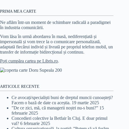
PRIMA MEA CARTE
Ne aflăm într-un moment de schimbare radicală a paradigmei
în industria comunicării.
Vom lăsa în urmă abordarea în masă, nediferențiată și
impersonală și vom trece la o comunicare personalizată,
adaptată fiecărui individ și livrată pe propriul telefon mobil, un
transfer de informație bidirecțional și continuu.
Poți cumpăra cartea pe Libris.ro
.
ARTICOLE RECENTE
Ce avocați/specialiști buni de dreptul muncii cunoașteți?
Facem o bază de date cu aceștia.
19 martie 2025
”De ce zici, mă, că managerii noștri nu-s buni?”
15
februarie 2025
Concedieri colective la Betfair în Cluj. E doar primul
val?
6 februarie 2025
Cultura organizațională, la partid: ”Putem să vă furăm