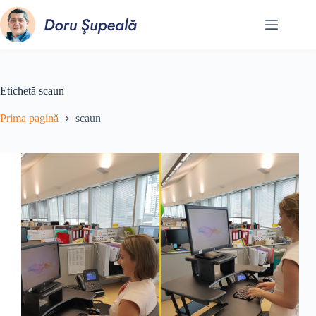
Sari
la
conținut
Etichetă
scaun
Prima pagină
scaun