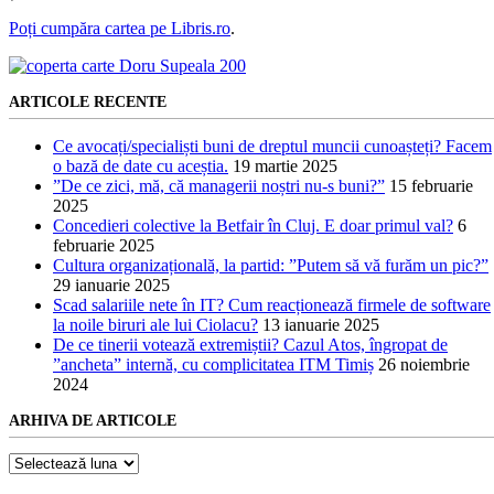
Poți cumpăra cartea pe Libris.ro
.
ARTICOLE RECENTE
Ce avocați/specialiști buni de dreptul muncii cunoașteți? Facem
o bază de date cu aceștia.
19 martie 2025
”De ce zici, mă, că managerii noștri nu-s buni?”
15 februarie
2025
Concedieri colective la Betfair în Cluj. E doar primul val?
6
februarie 2025
Cultura organizațională, la partid: ”Putem să vă furăm un pic?”
29 ianuarie 2025
Scad salariile nete în IT? Cum reacționează firmele de software
la noile biruri ale lui Ciolacu?
13 ianuarie 2025
De ce tinerii votează extremiștii? Cazul Atos, îngropat de
”ancheta” internă, cu complicitatea ITM Timiș
26 noiembrie
2024
ARHIVA DE ARTICOLE
Arhiva
de