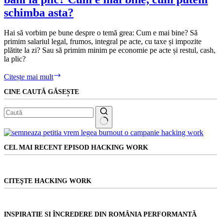
de
schimba asta?
software
la
Hai să vorbim pe bune despre o temă grea: Cum e mai bine? Să
noile
primim salariul legal, frumos, integral pe acte, cu taxe și impozite
biruri
plătite la zi? Sau să primim minim pe economie pe acte și restul, cash,
ale
la plic?
lui
Ciolacu?
Salariile
Citește mai mult
din
CINE CAUTĂ GĂSEȘTE
România:
bani
pe
acte
sau
Niciun
bani
rezultat
la
CEL MAI RECENT EPISOD HACKING WORK
plic?
Cum
e
mai
CITEŞTE HACKING WORK
bine,
cum
putem
schimba
INSPIRAȚIE ȘI ÎNCREDERE DIN ROMÂNIA PERFORMANTĂ