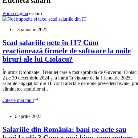
Etichetă
salarii
Prima pagină
salarii
13 ianuarie 2025
Scad salariile nete în IT? Cum
reacționează firmele de software la noile
biruri ale lui Ciolacu?
În urma Ordonanței-Trenuleț care a fost aprobată de Guvernul Ciolac
2 pe 30 decembrie 2024 și a intrat în vigoare de la 1 ianuarie 2025,
salariile angajaților din IT vor fi afectate de noile prevederi fiscale, pri
eliminarea scutirilor și…
Scad
Citește mai mult
salariile
nete
în
6 aprilie 2023
IT?
Cum
Salariile din România: bani pe acte sau
reacționează
bani la plic? Cum e mai bine, cum putem
firmele