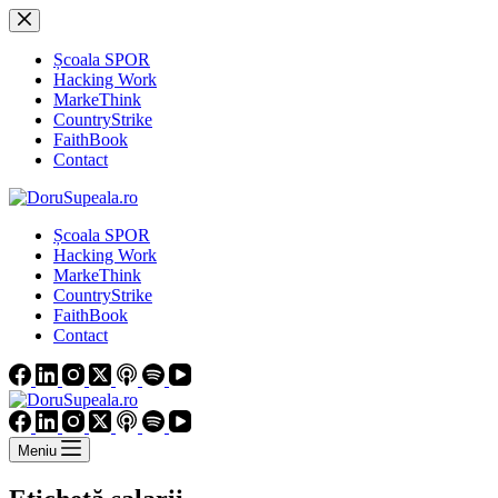
Sari
la
conținut
Școala SPOR
Hacking Work
MarkeThink
CountryStrike
FaithBook
Contact
Școala SPOR
Hacking Work
MarkeThink
CountryStrike
FaithBook
Contact
Meniu