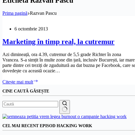
Etichetă
Razvan Pascu
Prima pagină
Razvan Pascu
6 octombrie 2013
Marketing în timp real, la cutremur
Azi dimineață, ora 4.39, cutremur de 5,5 grade Richter în zona
Vrancea. S-a simțit în multe zone din țară, inclusiv București, iar mare
parte dintre cei treziți de zguduitură au dat buzna pe Facebook, care s
dovedește cu această ocazie…
Marketing
Citește mai mult
în
CINE CAUTĂ GĂSEȘTE
timp
real,
la
cutremur
Niciun
rezultat
CEL MAI RECENT EPISOD HACKING WORK