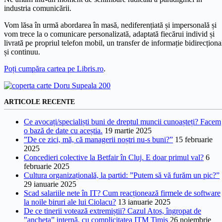
industria comunicării.
Vom lăsa în urmă abordarea în masă, nediferențiată și impersonală și
vom trece la o comunicare personalizată, adaptată fiecărui individ și
livrată pe propriul telefon mobil, un transfer de informație bidirecționa
și continuu.
Poți cumpăra cartea pe Libris.ro
.
ARTICOLE RECENTE
Ce avocați/specialiști buni de dreptul muncii cunoașteți? Facem
o bază de date cu aceștia.
19 martie 2025
”De ce zici, mă, că managerii noștri nu-s buni?”
15 februarie
2025
Concedieri colective la Betfair în Cluj. E doar primul val?
6
februarie 2025
Cultura organizațională, la partid: ”Putem să vă furăm un pic?”
29 ianuarie 2025
Scad salariile nete în IT? Cum reacționează firmele de software
la noile biruri ale lui Ciolacu?
13 ianuarie 2025
De ce tinerii votează extremiștii? Cazul Atos, îngropat de
”ancheta” internă, cu complicitatea ITM Timiș
26 noiembrie