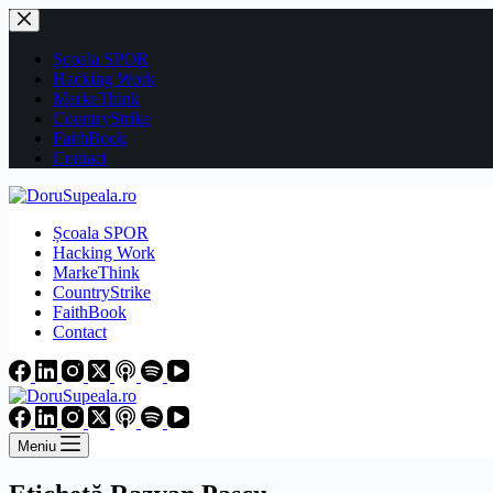
Sari
la
conținut
Școala SPOR
Hacking Work
MarkeThink
CountryStrike
FaithBook
Contact
Școala SPOR
Hacking Work
MarkeThink
CountryStrike
FaithBook
Contact
Meniu