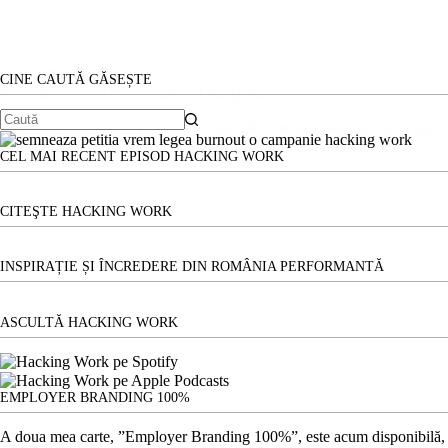
17 decembrie 2015
CINE CAUTĂ GĂSEȘTE
Semn de sărăcie: Concursul cu Like și Share
Știu, sunt multe, mult prea multe afacerile care doar atât au reușit, până
Niciun
extragere random a acelor pierde-vară deveniți concurenți…
rezultat
CEL MAI RECENT EPISOD HACKING WORK
Citește mai mult
Semn
de
sărăcie:
CITEŞTE HACKING WORK
Concursul
cu
Like
INSPIRAȚIE ȘI ÎNCREDERE DIN ROMÂNIA PERFORMANTĂ
și
Share
ASCULTĂ HACKING WORK
EMPLOYER BRANDING 100%
A doua mea carte, ”Employer Branding 100%”, este acum disponibilă, 