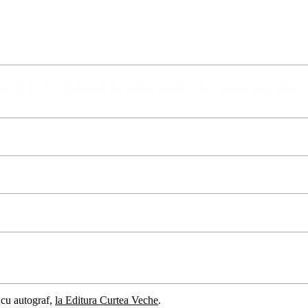
 azi în 2015, să înțeleagă din rețelele sociale și din comunicarea online: 
cu autograf,
la Editura Curtea Veche
.