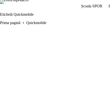
Sari
Școala SPOR
la
conținut
Etichetă
Quickmobile
Prima pagină
Quickmobile