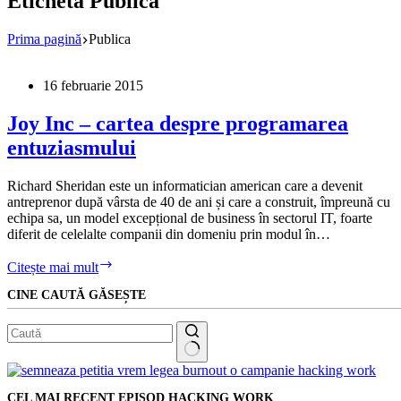
Etichetă
Publica
Prima pagină
Publica
16 februarie 2015
Joy Inc – cartea despre programarea
entuziasmului
Richard Sheridan este un informatician american care a devenit
antreprenor după vârsta de 40 de ani și care a construit, împreună cu
echipa sa, un model excepțional de business în sectorul IT, foarte
diferit de celelalte companii din domeniu prin modul în…
Joy
Citește mai mult
Inc
CINE CAUTĂ GĂSEȘTE
–
cartea
despre
programarea
entuziasmului
Niciun
rezultat
CEL MAI RECENT EPISOD HACKING WORK