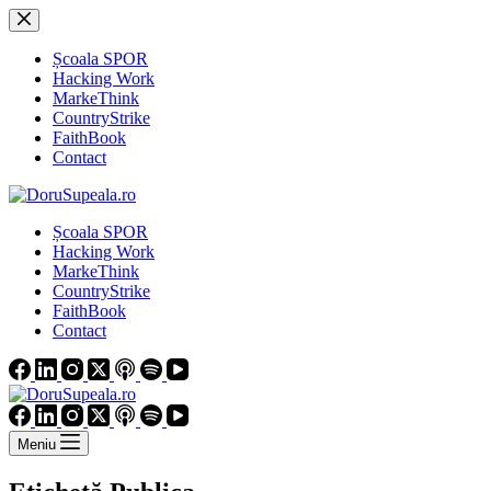
Sari
la
conținut
Școala SPOR
Hacking Work
MarkeThink
CountryStrike
FaithBook
Contact
Școala SPOR
Hacking Work
MarkeThink
CountryStrike
FaithBook
Contact
Meniu