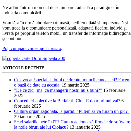
Ne aflăm într-un moment de schimbare radicală a paradigmei în
industria comunicării.
Vom lăsa în urmă abordarea în masă, nediferențiată și impersonală și
vom trece la o comunicare personalizată, adaptată fiecărui individ și
livrată pe propriul telefon mobil, un transfer de informație bidirecționa
și continuu.
Poți cumpăra cartea pe Libris.ro
.
ARTICOLE RECENTE
Ce avocați/specialiști buni de dreptul muncii cunoașteți? Facem
o bază de date cu aceștia.
19 martie 2025
”De ce zici, mă, că managerii noștri nu-s buni?”
15 februarie
2025
Concedieri colective la Betfair în Cluj. E doar primul val?
6
februarie 2025
Cultura organizațională, la partid: ”Putem să vă furăm un pic?”
29 ianuarie 2025
Scad salariile nete în IT? Cum reacționează firmele de software
la noile biruri ale lui Ciolacu?
13 ianuarie 2025