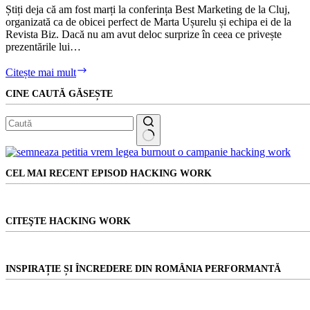
Știți deja că am fost marți la conferința Best Marketing de la Cluj,
organizată ca de obicei perfect de Marta Ușurelu și echipa ei de la
Revista Biz. Dacă nu am avut deloc surprize în ceea ce privește
prezentările lui…
Faci
Citește mai mult
marketing?
CINE CAUTĂ GĂSEȘTE
Și
cum
muncești
la
brandul
Niciun
tău
rezultat
personal?
CEL MAI RECENT EPISOD HACKING WORK
CITEŞTE HACKING WORK
INSPIRAȚIE ȘI ÎNCREDERE DIN ROMÂNIA PERFORMANTĂ