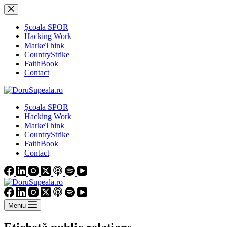
Sari
la
conținut
Școala SPOR
Hacking Work
MarkeThink
CountryStrike
FaithBook
Contact
Școala SPOR
Hacking Work
MarkeThink
CountryStrike
FaithBook
Contact
Meniu