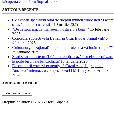
ARTICOLE RECENTE
Ce avocați/specialiști buni de dreptul muncii cunoașteți? Facem
o bază de date cu aceștia.
19 martie 2025
”De ce zici, mă, că managerii noștri nu-s buni?”
15 februarie
2025
Concedieri colective la Betfair în Cluj. E doar primul val?
6
februarie 2025
Cultura organizațională, la partid: ”Putem să vă furăm un pic?”
29 ianuarie 2025
Scad salariile nete în IT? Cum reacționează firmele de software
la noile biruri ale lui Ciolacu?
13 ianuarie 2025
De ce tinerii votează extremiștii? Cazul Atos, îngropat de
”ancheta” internă, cu complicitatea ITM Timiș
26 noiembrie
2024
ARHIVA DE ARTICOLE
Arhiva
de
articole
Drepturi de autor © 2026 - Doru Șupeală