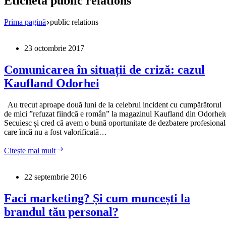
Etichetă
public relations
Prima pagină
public relations
23 octombrie 2017
Comunicarea în situații de criză: cazul
Kaufland Odorhei
Au trecut aproape două luni de la celebrul incident cu cumpărătorul
de mici ”refuzat fiindcă e român” la magazinul Kaufland din Odorhei
Secuiesc și cred că avem o bună oportunitate de dezbatere profesional
care încă nu a fost valorificată…
Comunicarea
Citește mai mult
în
situații
de
22 septembrie 2016
criză:
cazul
Faci marketing? Și cum muncești la
Kaufland
brandul tău personal?
Odorhei