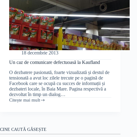
18 decembrie 2013
Un caz de comunicare defectuoasă la Kaufland
O dezbatere pasionată, foarte vizualizată și destul de
tensionată a avut loc zilele trecute pe o pagină de
Facebook care se ocupă cu succes de informații și
dezbateri locale, în Baia Mare. Pagina respectivă a
dezvoltat în timp un dialog…
Citește mai mult
Un
caz
de
comunicare
defectuoasă
la
CINE CAUTĂ GĂSEȘTE
Kaufland