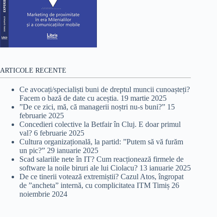
ARTICOLE RECENTE
Ce avocați/specialiști buni de dreptul muncii cunoașteți?
Facem o bază de date cu aceștia.
19 martie 2025
”De ce zici, mă, că managerii noștri nu-s buni?”
15
februarie 2025
Concedieri colective la Betfair în Cluj. E doar primul
val?
6 februarie 2025
Cultura organizațională, la partid: ”Putem să vă furăm
un pic?”
29 ianuarie 2025
Scad salariile nete în IT? Cum reacționează firmele de
software la noile biruri ale lui Ciolacu?
13 ianuarie 2025
De ce tinerii votează extremiștii? Cazul Atos, îngropat
de ”ancheta” internă, cu complicitatea ITM Timiș
26
noiembrie 2024