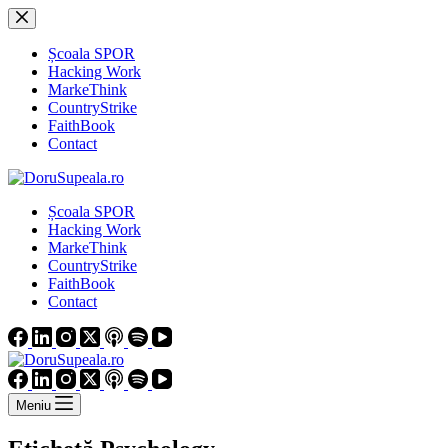
Sari
la
conținut
Școala SPOR
Hacking Work
MarkeThink
CountryStrike
FaithBook
Contact
Școala SPOR
Hacking Work
MarkeThink
CountryStrike
FaithBook
Contact
Meniu