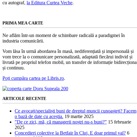
cu autograf,
la Editura Curtea Veche
.
PRIMA MEA CARTE
Ne aflăm într-un moment de schimbare radicală a paradigmei în
industria comunicării.
Vom lăsa în urmă abordarea în masă, nediferențiată și impersonală și
vom trece la o comunicare personalizată, adaptată fiecărui individ și
livrată pe propriul telefon mobil, un transfer de informație bidirecționa
și continuu.
Poți cumpăra cartea pe Libris.ro
.
ARTICOLE RECENTE
Ce avocați/specialiști buni de dreptul muncii cunoașteți? Facem
o bază de date cu aceștia.
19 martie 2025
”De ce zici, mă, că managerii noștri nu-s buni?”
15 februarie
2025
Concedieri colective la Betfair în Cluj. E doar primul val?
6