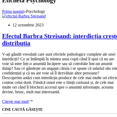
Etichetă
Psychology
Prima pagină
Psychology
12 octombrie 2023
Efectul Barbra Streisand: interdicția creșt
distribuția
V-ați gândit vreodată care sunt efectele psihologice complete ale unei
interdicții? Ce se întâmplă în mintea unui copil când îi spui că nu are
voie să intre într-o anumită încăpere sau să cotrobăie într-un anumit
dulap? Sau ce gândește un angajat căruia i se spune că salariul său est
confidențial și că nu are voie să îl dezvăluie altor persoane?
Descoperim astăzi cum interdicția produce de cele mai multe ori efect
contrar celui dorit. Fiindcă omul este o ființă curioasă și, de cele mai
multe ori când îi blochezi accesul spre o anumită informație, aceasta
devine, brusc, mult mai interesantă.
Efectul
Citește mai mult
Barbra
CINE CAUTĂ GĂSEȘTE
Streisand:
interdicția