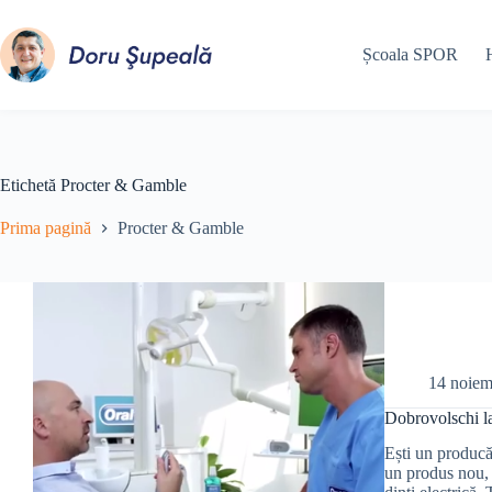
Sari
la
conținut
Școala SPOR
Etichetă
Procter & Gamble
Prima pagină
Procter & Gamble
14 noiem
Dobrovolschi la 
Ești un producăt
un produs nou, 