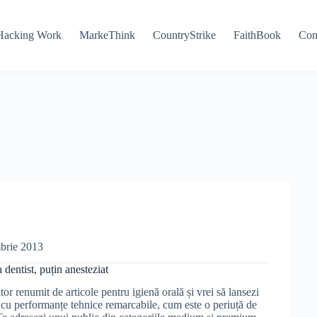
Hacking Work
MarkeThink
CountryStrike
FaithBook
Con
brie 2013
dentist, puțin anesteziat
or renumit de articole pentru igienă orală și vrei să lansezi
cu performanțe tehnice remarcabile, cum este o periuță de