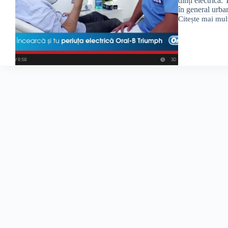
dinți electrică
în general urb
Citește mai mul
Dobrovolschi
la
dentist,
puțin
anesteziat