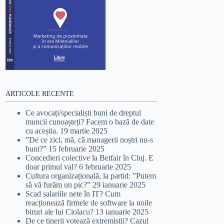
ARTICOLE RECENTE
Ce avocați/specialiști buni de dreptul
muncii cunoașteți? Facem o bază de date
cu aceștia.
19 martie 2025
”De ce zici, mă, că managerii noștri nu-s
buni?”
15 februarie 2025
Concedieri colective la Betfair în Cluj. E
doar primul val?
6 februarie 2025
Cultura organizațională, la partid: ”Putem
să vă furăm un pic?”
29 ianuarie 2025
Scad salariile nete în IT? Cum
reacționează firmele de software la noile
biruri ale lui Ciolacu?
13 ianuarie 2025
De ce tinerii votează extremiștii? Cazul