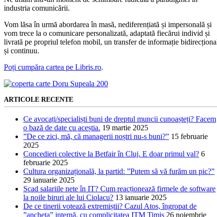
industria comunicării.
Vom lăsa în urmă abordarea în masă, nediferențiată și impersonală și
vom trece la o comunicare personalizată, adaptată fiecărui individ și
livrată pe propriul telefon mobil, un transfer de informație bidirecționa
și continuu.
Poți cumpăra cartea pe Libris.ro
.
ARTICOLE RECENTE
Ce avocați/specialiști buni de dreptul muncii cunoașteți? Facem
o bază de date cu aceștia.
19 martie 2025
”De ce zici, mă, că managerii noștri nu-s buni?”
15 februarie
2025
Concedieri colective la Betfair în Cluj. E doar primul val?
6
februarie 2025
Cultura organizațională, la partid: ”Putem să vă furăm un pic?”
29 ianuarie 2025
Scad salariile nete în IT? Cum reacționează firmele de software
la noile biruri ale lui Ciolacu?
13 ianuarie 2025
De ce tinerii votează extremiștii? Cazul Atos, îngropat de
”ancheta” internă, cu complicitatea ITM Timiș
26 noiembrie