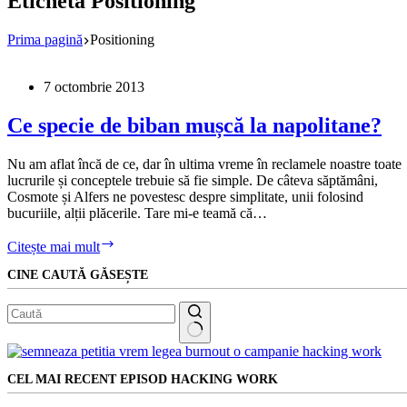
Etichetă
Positioning
Prima pagină
Positioning
7 octombrie 2013
Ce specie de biban mușcă la napolitane?
Nu am aflat încă de ce, dar în ultima vreme în reclamele noastre toate
lucrurile și conceptele trebuie să fie simple. De câteva săptămâni,
Cosmote și Alfers ne povestesc despre simplitate, unii folosind
bucuriile, alții plăcerile. Tare mi-e teamă că…
Ce
Citește mai mult
specie
CINE CAUTĂ GĂSEȘTE
de
biban
mușcă
la
napolitane?
Niciun
rezultat
CEL MAI RECENT EPISOD HACKING WORK