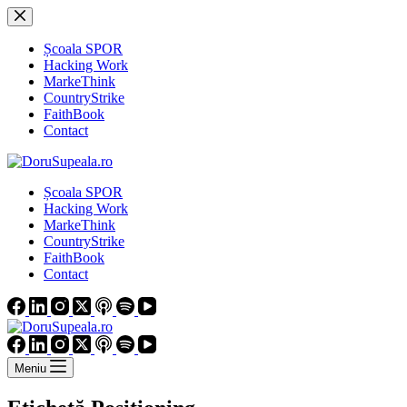
Sari
la
conținut
Școala SPOR
Hacking Work
MarkeThink
CountryStrike
FaithBook
Contact
Școala SPOR
Hacking Work
MarkeThink
CountryStrike
FaithBook
Contact
Meniu