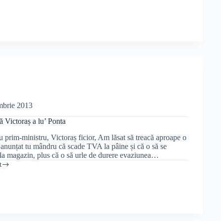
mbrie 2013
ă Victoraș a lu’ Ponta
u prim-ministru, Victoraș ficior, Am lăsat să treacă aproape o
 anunțat tu mândru că scade TVA la pâine și că o să se
a la magazin, plus că o să urle de durere evaziunea…
t