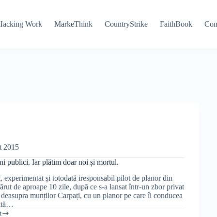
Hacking Work
MarkeThink
CountryStrike
FaithBook
Con
t 2015
i publici. Iar plătim doar noi și mortul.
 experimentat și totodată iresponsabil pilot de planor din
rut de aproape 10 zile, după ce s-a lansat într-un zbor privat
deasupra munților Carpați, cu un planor pe care îl conducea
ată…
t