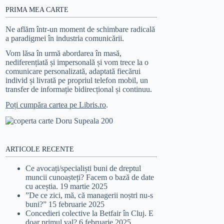
PRIMA MEA CARTE
Ne aflăm într-un moment de schimbare radicală
a paradigmei în industria comunicării.
Vom lăsa în urmă abordarea în masă,
nediferențiată și impersonală și vom trece la o
comunicare personalizată, adaptată fiecărui
individ și livrată pe propriul telefon mobil, un
transfer de informație bidirecțional și continuu.
Poți cumpăra cartea pe Libris.ro
.
ARTICOLE RECENTE
Ce avocați/specialiști buni de dreptul
muncii cunoașteți? Facem o bază de date
cu aceștia.
19 martie 2025
”De ce zici, mă, că managerii noștri nu-s
buni?”
15 februarie 2025
Concedieri colective la Betfair în Cluj. E
doar primul val?
6 februarie 2025