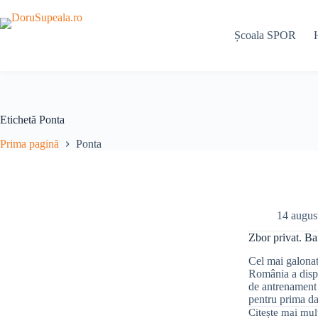
Sari
la
conținut
Școala SPOR
Etichetă
Ponta
Prima pagină
Ponta
14 augus
Zbor privat. Ban
Cel mai galonat,
România a dispă
de antrenament 
pentru prima d
Citește mai mul
Zbor