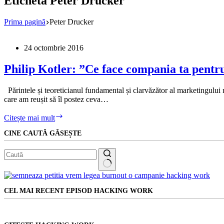
Etichetă
Peter Drucker
Prima pagină
Peter Drucker
24 octombrie 2016
Philip Kotler: ”Ce face compania ta pentru
Părintele și teoreticianul fundamental și clarvăzător al marketingului
care am reușit să îl postez ceva…
Philip
Citește mai mult
Kotler:
CINE CAUTĂ GĂSEȘTE
”Ce
face
compania
ta
pentru
Niciun
ca
rezultat
lumea
CEL MAI RECENT EPISOD HACKING WORK
să
fie
un
loc