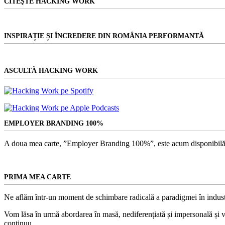
CITEŞTE HACKING WORK
mai
bun?”
INSPIRAȚIE ȘI ÎNCREDERE DIN ROMÂNIA PERFORMANTĂ
ASCULTĂ HACKING WORK
EMPLOYER BRANDING 100%
A doua mea carte, ”Employer Branding 100%”, este acum disponibilă
PRIMA MEA CARTE
Ne aflăm într-un moment de schimbare radicală a paradigmei în indust
Vom lăsa în urmă abordarea în masă, nediferențiată și impersonală și vom
continuu.