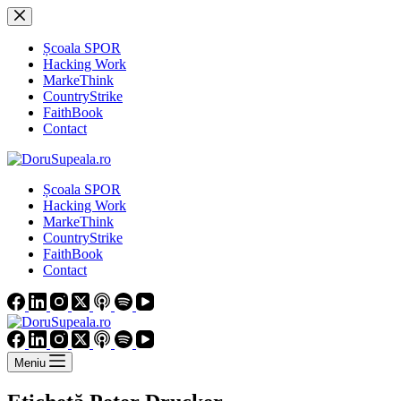
Sari
la
conținut
Școala SPOR
Hacking Work
MarkeThink
CountryStrike
FaithBook
Contact
Școala SPOR
Hacking Work
MarkeThink
CountryStrike
FaithBook
Contact
Meniu