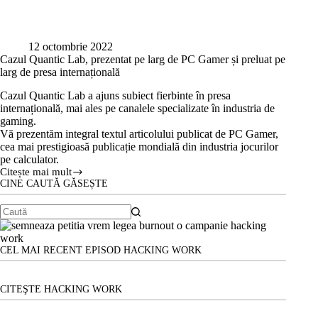
12 octombrie 2022
Cazul Quantic Lab, prezentat pe larg de PC Gamer și preluat pe
larg de presa internațională
Cazul Quantic Lab a ajuns subiect fierbinte în presa
internațională, mai ales pe canalele specializate în industria de
gaming.
Vă prezentăm integral textul articolului publicat de PC Gamer,
cea mai prestigioasă publicație mondială din industria jocurilor
pe calculator.
Citește mai mult
Cazul
CINE CAUTĂ GĂSEȘTE
Quantic
Lab,
prezentat
Niciun
pe
larg
rezultat
de
CEL MAI RECENT EPISOD HACKING WORK
PC
Gamer
și
CITEŞTE HACKING WORK
preluat
pe