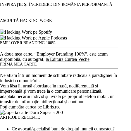
larg
INSPIRAȚIE ȘI ÎNCREDERE DIN ROMÂNIA PERFORMANTĂ
de
presa
internațională
ASCULTĂ HACKING WORK
EMPLOYER BRANDING 100%
A doua mea carte, ”Employer Branding 100%”, este acum
disponibilă, cu autograf,
la Editura Curtea Veche
.
PRIMA MEA CARTE
Ne aflăm într-un moment de schimbare radicală a paradigmei în
industria comunicării.
Vom lăsa în urmă abordarea în masă, nediferențiată și
impersonală și vom trece la o comunicare personalizată,
adaptată fiecărui individ și livrată pe propriul telefon mobil, un
transfer de informație bidirecțional și continuu.
Poți cumpăra cartea pe Libris.ro
.
ARTICOLE RECENTE
Ce avocați/specialiști buni de dreptul muncii cunoașteți?