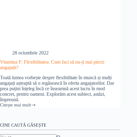
28 octombrie 2022
Vitamina F: Flexibilitatea. Cum faci să nu-ți mai pierzi
angajații?
Toată lumea vorbește despre flexibilitate în muncă și mulți
angajați așteaptă să o regăsească în oferta angajatorilor. Dar
prea puțini înțeleg încă ce înseamnă acest lucru în mod
concret, pentru oameni. Explorăm acest subiect, astăzi,
împreună.
Citește mai mult
Vitamina
F:
Flexibilitatea.
Cum
CINE CAUTĂ GĂSEȘTE
faci
să