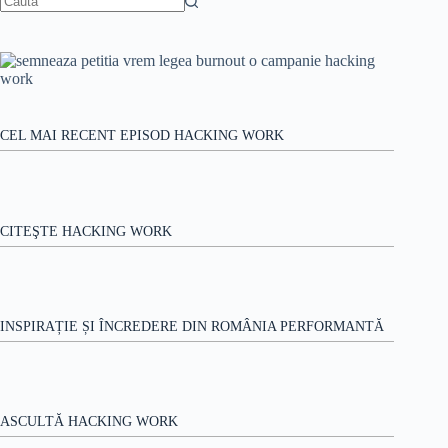
nu-
Niciun
ți
rezultat
mai
pierzi
angajații?
CEL MAI RECENT EPISOD HACKING WORK
CITEŞTE HACKING WORK
INSPIRAȚIE ȘI ÎNCREDERE DIN ROMÂNIA PERFORMANTĂ
ASCULTĂ HACKING WORK