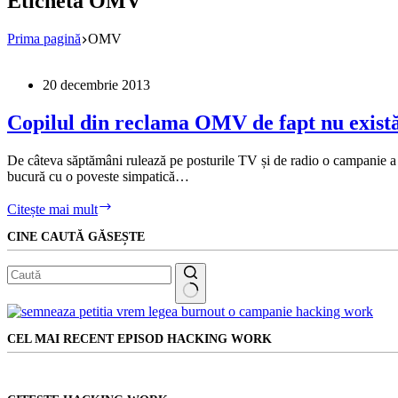
Etichetă
OMV
Prima pagină
OMV
20 decembrie 2013
Copilul din reclama OMV de fapt nu exist
De câteva săptămâni rulează pe posturile TV și de radio o campanie a O
bucură cu o poveste simpatică…
Copilul
Citește mai mult
din
CINE CAUTĂ GĂSEȘTE
reclama
OMV
de
fapt
nu
Niciun
există
rezultat
CEL MAI RECENT EPISOD HACKING WORK