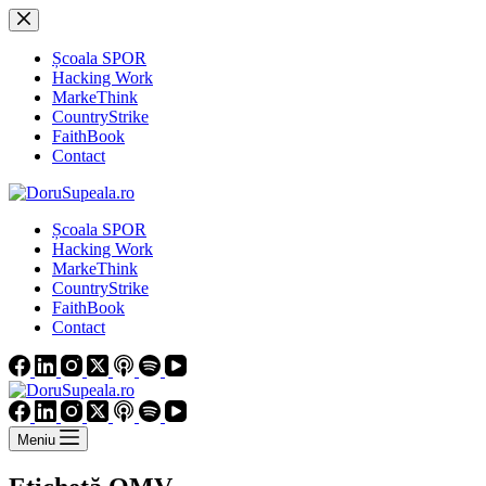
Sari
la
conținut
Școala SPOR
Hacking Work
MarkeThink
CountryStrike
FaithBook
Contact
Școala SPOR
Hacking Work
MarkeThink
CountryStrike
FaithBook
Contact
Meniu