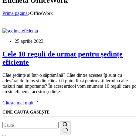
Etichetă
OfficeWork
Prima pagină
OfficeWork
25 aprilie 2023
Cele 10 reguli de urmat pentru ședințe
eficiente
Câte ședințe ai într-o săptămână? Câte dintre acestea îți sunt cu
adevărat de folos și din câte ai fi putut lipsi pentru a-ți termina alte
taskuri mai importante? În acest articol vom enumera 10 reguli care po
crește eficiența acestor ședințe.
Cele
Citește mai mult
10
CINE CAUTĂ GĂSEȘTE
reguli
de
urmat
pentru
ședințe