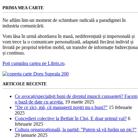
PRIMA MEA CARTE
Ne aflăm într-un moment de schimbare radicală a paradigmei în
industria comunicării.
Vom lăsa în urmă abordarea în masă, nediferențiată și impersonală și
vom trece la o comunicare personalizată, adaptată fiecărui individ și
livrată pe propriul telefon mobil, un transfer de informație bidirecționa
și continuu.
Poți cumpăra cartea pe Libris.ro
.
ARTICOLE RECENTE
Ce avocați/specialiști buni de dreptul muncii cunoașteți? Facem
o bază de date cu aceștia.
19 martie 2025
”De ce zici, mă, că managerii noștri nu-s buni?”
15 februarie
2025
Concedieri colective la Betfair în Cluj. E doar primul val?
6
februarie 2025
Cultura organizațională, la partid: ”Putem să vă furăm un pic?”
29 ianuarie 2025