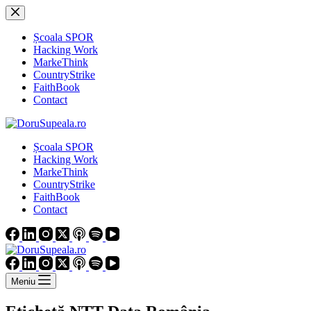
Sari
la
conținut
Școala SPOR
Hacking Work
MarkeThink
CountryStrike
FaithBook
Contact
Școala SPOR
Hacking Work
MarkeThink
CountryStrike
FaithBook
Contact
Meniu