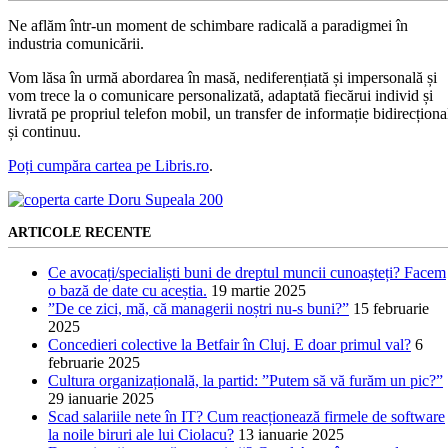
Ne aflăm într-un moment de schimbare radicală a paradigmei în
industria comunicării.
Vom lăsa în urmă abordarea în masă, nediferențiată și impersonală și
vom trece la o comunicare personalizată, adaptată fiecărui individ și
livrată pe propriul telefon mobil, un transfer de informație bidirecționa
și continuu.
Poți cumpăra cartea pe Libris.ro
.
ARTICOLE RECENTE
Ce avocați/specialiști buni de dreptul muncii cunoașteți? Facem
o bază de date cu aceștia.
19 martie 2025
”De ce zici, mă, că managerii noștri nu-s buni?”
15 februarie
2025
Concedieri colective la Betfair în Cluj. E doar primul val?
6
februarie 2025
Cultura organizațională, la partid: ”Putem să vă furăm un pic?”
29 ianuarie 2025
Scad salariile nete în IT? Cum reacționează firmele de software
la noile biruri ale lui Ciolacu?
13 ianuarie 2025