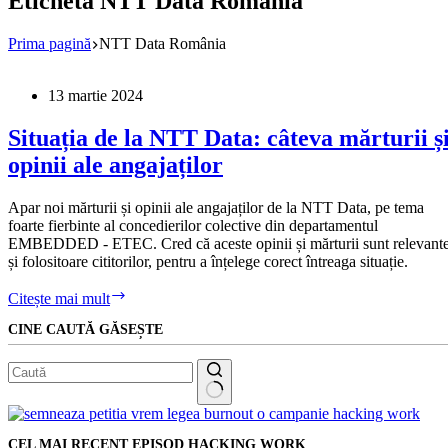
Etichetă
NTT Data România
Prima pagină
NTT Data România
13 martie 2024
Situația de la NTT Data: câteva mărturii ș
opinii ale angajaților
Apar noi mărturii și opinii ale angajaților de la NTT Data, pe tema
foarte fierbinte al concedierilor colective din departamentul
EMBEDDED - ETEC. Cred că aceste opinii și mărturii sunt relevant
și folositoare cititorilor, pentru a înțelege corect întreaga situație.
Situația
Citește mai mult
de
CINE CAUTĂ GĂSEȘTE
la
NTT
Data:
câteva
mărturii
Niciun
și
rezultat
opinii
CEL MAI RECENT EPISOD HACKING WORK