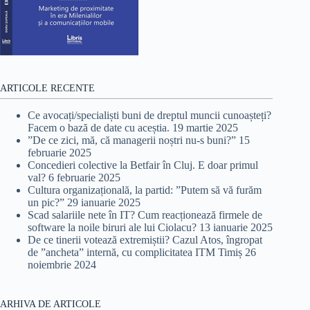
ARTICOLE RECENTE
Ce avocați/specialiști buni de dreptul muncii cunoașteți?
Facem o bază de date cu aceștia.
19 martie 2025
”De ce zici, mă, că managerii noștri nu-s buni?”
15
februarie 2025
Concedieri colective la Betfair în Cluj. E doar primul
val?
6 februarie 2025
Cultura organizațională, la partid: ”Putem să vă furăm
un pic?”
29 ianuarie 2025
Scad salariile nete în IT? Cum reacționează firmele de
software la noile biruri ale lui Ciolacu?
13 ianuarie 2025
De ce tinerii votează extremiștii? Cazul Atos, îngropat
de ”ancheta” internă, cu complicitatea ITM Timiș
26
noiembrie 2024
ARHIVA DE ARTICOLE