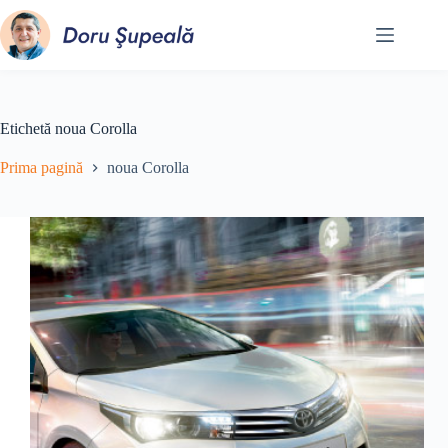
Sari
la
conținut
Etichetă
noua Corolla
Prima pagină
noua Corolla