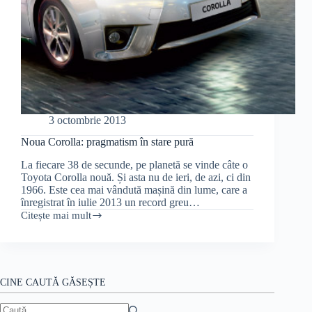
3 octombrie 2013
Noua Corolla: pragmatism în stare pură
La fiecare 38 de secunde, pe planetă se vinde câte o
Toyota Corolla nouă. Și asta nu de ieri, de azi, ci din
1966. Este cea mai vândută mașină din lume, care a
înregistrat în iulie 2013 un record greu…
Citește mai mult
Noua
Corolla:
pragmatism
în
stare
pură
CINE CAUTĂ GĂSEȘTE