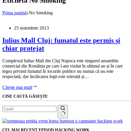
Etichetă
No Smoking
Prima pagină
No Smoking
25 noiembrie 2013
Iulius Mall Cluj: fumatul este permis și
chiar protejat
Complexul Iulius Mall din Cluj Napoca este singurul ansamblu
comercial din România pe care l-am vizitat în ultimul an și în care
legea privind fumatul în locurile publice nu numai că nu este
respectată, dar încălcarea legii este tolerată și…
Iulius
Citește mai mult
Mall
CINE CAUTĂ GĂSEȘTE
Cluj:
fumatul
este
permis
și
Niciun
chiar
rezultat
protejat
CEL MAI RECENT EPISOD HACKING WORK