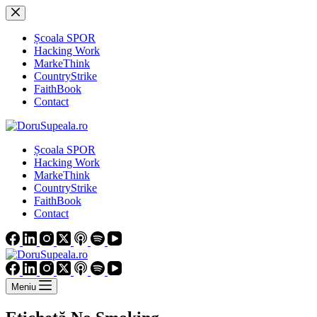
Sari
la
conținut
Școala SPOR
Hacking Work
MarkeThink
CountryStrike
FaithBook
Contact
Școala SPOR
Hacking Work
MarkeThink
CountryStrike
FaithBook
Contact
Meniu