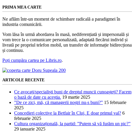
PRIMA MEA CARTE
Ne aflăm într-un moment de schimbare radicală a paradigmei în
industria comunicării.
Vom lăsa în urmă abordarea în masă, nediferențiată și impersonală și
vom trece la o comunicare personalizată, adaptată fiecărui individ și
livrată pe propriul telefon mobil, un transfer de informație bidirecționa
și continuu.
Poți cumpăra cartea pe Libris.ro
.
ARTICOLE RECENTE
Ce avocați/specialiști buni de dreptul muncii cunoașteți? Facem
o bază de date cu aceștia.
19 martie 2025
”De ce zici, mă, că managerii noștri nu-s buni?”
15 februarie
2025
Concedieri colective la Betfair în Cluj. E doar primul val?
6
februarie 2025
Cultura organizațională, la partid: ”Putem să vă furăm un pic?”
29 ianuarie 2025