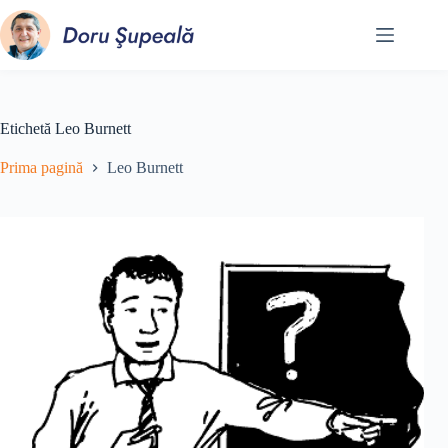
Sari
la
conținut
Etichetă
Leo Burnett
Prima pagină
Leo Burnett