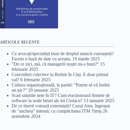
ARTICOLE RECENTE
Ce avocați/specialiști buni de dreptul muncii cunoașteți?
Facem o bază de date cu aceștia.
19 martie 2025
”De ce zici, mă, că managerii noștri nu-s buni?”
15
februarie 2025
Concedieri colective la Betfair în Cluj. E doar primul
val?
6 februarie 2025
Cultura organizațională, la partid: ”Putem să vă furăm
un pic?”
29 ianuarie 2025
Scad salariile nete în IT? Cum reacționează firmele de
software la noile biruri ale lui Ciolacu?
13 ianuarie 2025
De ce tinerii votează extremiștii? Cazul Atos, îngropat
de ”ancheta” internă, cu complicitatea ITM Timiș
26
noiembrie 2024