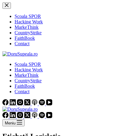
Sari
la
conținut
Școala SPOR
Hacking Work
MarkeThink
CountryStrike
FaithBook
Contact
Școala SPOR
Hacking Work
MarkeThink
CountryStrike
FaithBook
Contact
Meniu