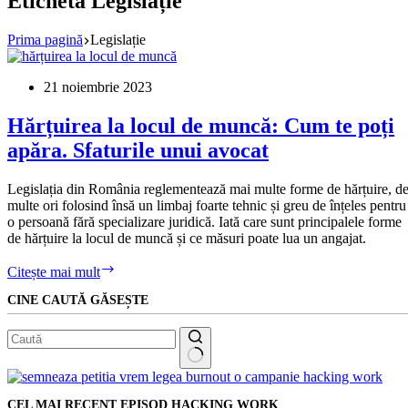
Etichetă
Legislație
Prima pagină
Legislație
21 noiembrie 2023
Hărțuirea la locul de muncă: Cum te poți
apăra. Sfaturile unui avocat
Legislația din România reglementează mai multe forme de hărțuire, d
multe ori folosind însă un limbaj foarte tehnic și greu de înțeles pentru
o persoană fără specializare juridică. Iată care sunt principalele forme
de hărțuire la locul de muncă și ce măsuri poate lua un angajat.
Hărțuirea
Citește mai mult
la
CINE CAUTĂ GĂSEȘTE
locul
de
muncă:
Cum
te
Niciun
poți
rezultat
apăra.
CEL MAI RECENT EPISOD HACKING WORK