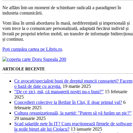
Ne aflăm într-un moment de schimbare radicală a paradigmei în
industria comunicării.
Vom lăsa în urmă abordarea în masă, nediferențiată și impersonală și
vom trece la o comunicare personalizată, adaptată fiecărui individ și
livrată pe propriul telefon mobil, un transfer de informație bidirecționa
și continuu.
Poți cumpăra cartea pe Libris.ro
.
ARTICOLE RECENTE
Ce avocați/specialiști buni de dreptul muncii cunoașteți? Facem
o bază de date cu aceștia.
19 martie 2025
”De ce zici, mă, că managerii noștri nu-s buni?”
15 februarie
2025
Concedieri colective la Betfair în Cluj. E doar primul val?
6
februarie 2025
Cultura organizațională, la partid: ”Putem să vă furăm un pic?”
29 ianuarie 2025
Scad salariile nete în IT? Cum reacționează firmele de software
la noile biruri ale lui Ciolacu?
13 ianuarie 2025