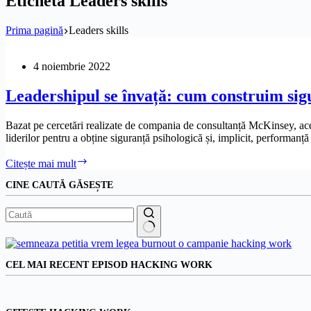
Etichetă
Leaders skills
Prima pagină
Leaders skills
4 noiembrie 2022
Leadershipul se învață: cum construim sig
Bazat pe cercetări realizate de compania de consultanță McKinsey, acest 
liderilor pentru a obține siguranță psihologică și, implicit, performanță
Leadershipul
Citește mai mult
se
CINE CAUTĂ GĂSEȘTE
învață:
cum
construim
siguranță
psihologică,
Niciun
pentru
rezultat
a
CEL MAI RECENT EPISOD HACKING WORK
obține
performanță