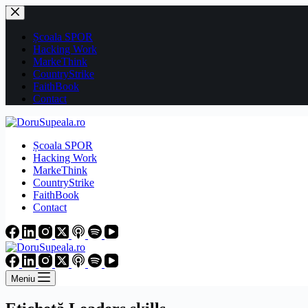
Sari
la
conținut
Școala SPOR
Hacking Work
MarkeThink
CountryStrike
FaithBook
Contact
Școala SPOR
Hacking Work
MarkeThink
CountryStrike
FaithBook
Contact
Meniu