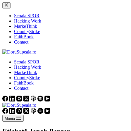
Sari
la
conținut
Școala SPOR
Hacking Work
MarkeThink
CountryStrike
FaithBook
Contact
Școala SPOR
Hacking Work
MarkeThink
CountryStrike
FaithBook
Contact
Meniu