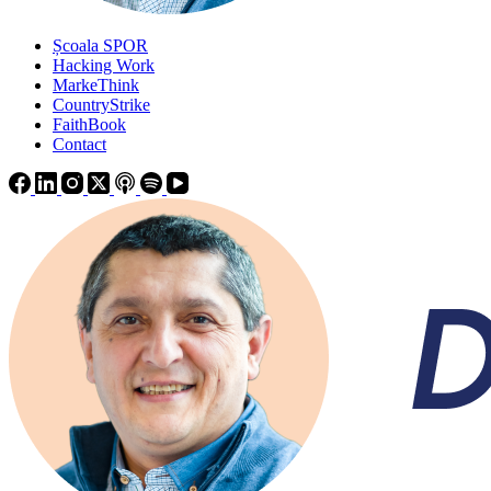
Școala SPOR
Hacking Work
MarkeThink
CountryStrike
FaithBook
Contact