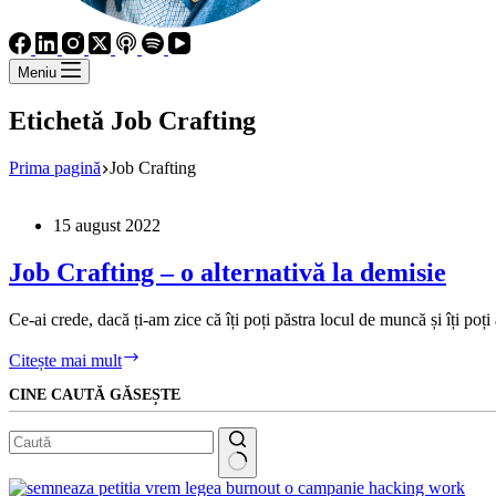
Meniu
Etichetă
Job Crafting
Prima pagină
Job Crafting
15 august 2022
Job Crafting – o alternativă la demisie
Ce-ai crede, dacă ți-am zice că îți poți păstra locul de muncă și îți po
Job
Citește mai mult
Crafting
CINE CAUTĂ GĂSEȘTE
–
o
alternativă
la
demisie
Niciun