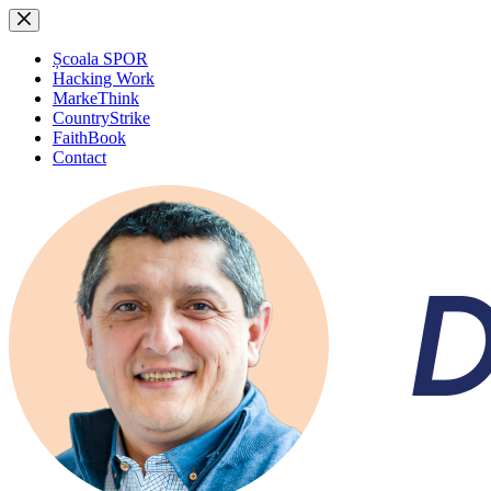
Sari
la
conținut
Școala SPOR
Hacking Work
MarkeThink
CountryStrike
FaithBook
Contact