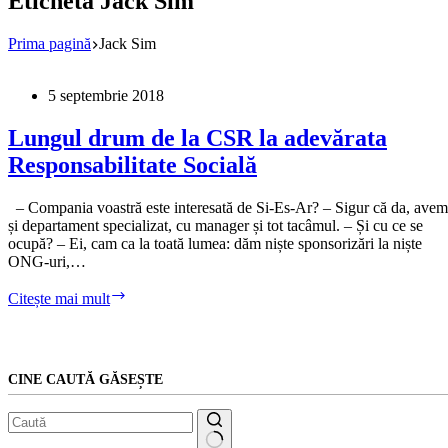
Etichetă
Jack Sim
Prima pagină
Jack Sim
5 septembrie 2018
Lungul drum de la CSR la adevărata
Responsabilitate Socială
– Compania voastră este interesată de Si-Es-Ar? – Sigur că da, avem
și departament specializat, cu manager și tot tacâmul. – Și cu ce se
ocupă? – Ei, cam ca la toată lumea: dăm niște sponsorizări la niște
ONG-uri,…
Lungul
Citește mai mult
drum
de
la
CSR
CINE CAUTĂ GĂSEȘTE
la
adevărata
Responsabilitate
Socială