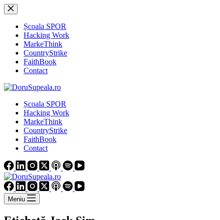
Sari
la
conținut
Școala SPOR
Hacking Work
MarkeThink
CountryStrike
FaithBook
Contact
Școala SPOR
Hacking Work
MarkeThink
CountryStrike
FaithBook
Contact
Meniu