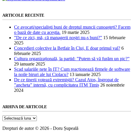
ARTICOLE RECENTE
Ce avocați/specialiști buni de dreptul muncii cunoașteți? Facem
o bază de date cu aceștia.
19 martie 2025
”De ce zici, mă, că managerii noștri nu-s buni?”
15 februarie
2025
Concedieri colective la Betfair în Cluj. E doar primul val?
6
februarie 2025
Cultura organizațională, la partid: ”Putem să vă furăm un pic?”
29 ianuarie 2025
Scad salariile nete în IT? Cum reacționează firmele de software
la noile biruri ale lui Ciolacu?
13 ianuarie 2025
De ce tinerii votează extremiștii? Cazul Atos, îngropat de
”ancheta” internă, cu complicitatea ITM Timiș
26 noiembrie
2024
ARHIVA DE ARTICOLE
Arhiva
de
articole
Drepturi de autor © 2026 - Doru Șupeală