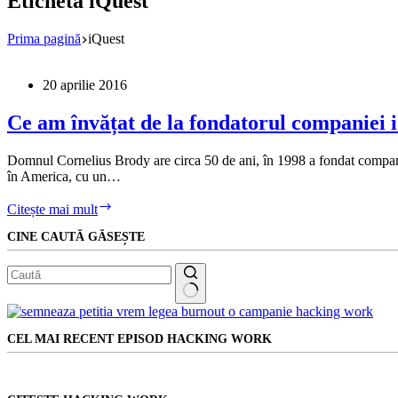
Etichetă
iQuest
Prima pagină
iQuest
20 aprilie 2016
Ce am învățat de la fondatorul companiei 
Domnul Cornelius Brody are circa 50 de ani, în 1998 a fondat compania 
în America, cu un…
Ce
Citește mai mult
am
CINE CAUTĂ GĂSEȘTE
învățat
de
la
fondatorul
companiei
Niciun
iQuest
rezultat
CEL MAI RECENT EPISOD HACKING WORK