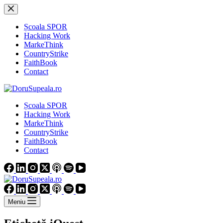
Sari
la
conținut
Școala SPOR
Hacking Work
MarkeThink
CountryStrike
FaithBook
Contact
Școala SPOR
Hacking Work
MarkeThink
CountryStrike
FaithBook
Contact
Meniu