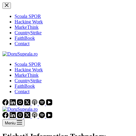
Sari
la
conținut
Școala SPOR
Hacking Work
MarkeThink
CountryStrike
FaithBook
Contact
Școala SPOR
Hacking Work
MarkeThink
CountryStrike
FaithBook
Contact
Meniu