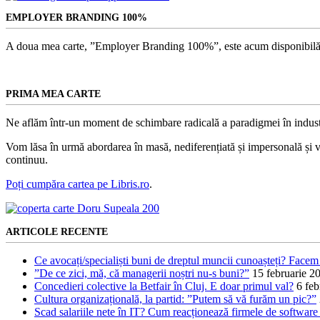
EMPLOYER BRANDING 100%
A doua mea carte, ”Employer Branding 100%”, este acum disponibilă
PRIMA MEA CARTE
Ne aflăm într-un moment de schimbare radicală a paradigmei în indust
Vom lăsa în urmă abordarea în masă, nediferențiată și impersonală și vom
continuu.
Poți cumpăra cartea pe Libris.ro
.
ARTICOLE RECENTE
Ce avocați/specialiști buni de dreptul muncii cunoașteți? Facem 
”De ce zici, mă, că managerii noștri nu-s buni?”
15 februarie 2
Concedieri colective la Betfair în Cluj. E doar primul val?
6 feb
Cultura organizațională, la partid: ”Putem să vă furăm un pic?”
Scad salariile nete în IT? Cum reacționează firmele de software l