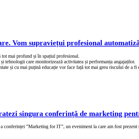
uare. Vom supraviețui profesional automatiză
ă tot mai profund și în spațiul profesional.
i tehnologii care monitorizează activitatea și performanța angajaților.
te și cu mai puțină educație vor face față tot mai greu riscului de a fi 
tezi singura conferință de marketing pent
 conferinței ”Marketing for IT”, un eveniment la care am fost prezent și 