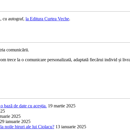
, cu autograf,
la Editura Curtea Veche
.
ria comunicării.
 trece la o comunicare personalizată, adaptată fiecărui individ și livrat
o bază de date cu aceștia.
19 martie 2025
025
ruarie 2025
29 ianuarie 2025
a noile biruri ale lui Ciolacu?
13 ianuarie 2025