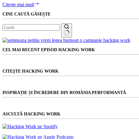
CSF?
Citește mai mult
NCSF!
CINE CAUTĂ GĂSEȘTE
MK4IT.
Adică
e
musai
să
Niciun
nu
rezultat
ratezi
CEL MAI RECENT EPISOD HACKING WORK
singura
conferință
de
marketing
CITEŞTE HACKING WORK
pentru
IT
din
Ardeal
INSPIRAȚIE ȘI ÎNCREDERE DIN ROMÂNIA PERFORMANTĂ
ASCULTĂ HACKING WORK