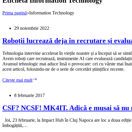
Etichetă
Information Technology
Prima pagină
Information Technology
29 noiembrie 2022
Roboții lucrează deja în recrutare și eval
Tehnologia intervine accelerat în viețile noastre și a început să se simt
Avem roboți care recrutează, instrumente AI care evaluează candidații ș
Avansul tehnologic mai aduce însă o provocare: cei cu vârste mai înainta
acest articol, folosindu-ne de o serie de cercetări științifice recente.
Roboții
Citește mai mult
lucrează
deja
în
8 februarie 2017
recrutare
și
CSF? NCSF! MK4IT. Adică e musai să nu ra
evaluare.
Vom
Joi, 23 februarie, la Impact Hub în Cluj Napoca are loc a doua ediție a
supraviețui
îmbogățită,…
profesional
automatizării?