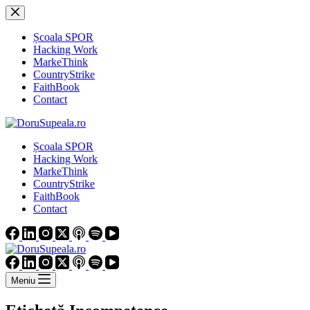
Sari
la
conținut
Școala SPOR
Hacking Work
MarkeThink
CountryStrike
FaithBook
Contact
Școala SPOR
Hacking Work
MarkeThink
CountryStrike
FaithBook
Contact
Meniu