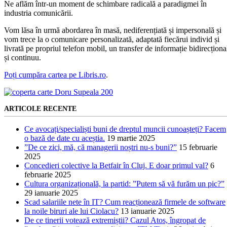
Ne aflăm într-un moment de schimbare radicală a paradigmei în
industria comunicării.
Vom lăsa în urmă abordarea în masă, nediferențiată și impersonală și
vom trece la o comunicare personalizată, adaptată fiecărui individ și
livrată pe propriul telefon mobil, un transfer de informație bidirecționa
și continuu.
Poți cumpăra cartea pe Libris.ro
.
ARTICOLE RECENTE
Ce avocați/specialiști buni de dreptul muncii cunoașteți? Facem
o bază de date cu aceștia.
19 martie 2025
”De ce zici, mă, că managerii noștri nu-s buni?”
15 februarie
2025
Concedieri colective la Betfair în Cluj. E doar primul val?
6
februarie 2025
Cultura organizațională, la partid: ”Putem să vă furăm un pic?”
29 ianuarie 2025
Scad salariile nete în IT? Cum reacționează firmele de software
la noile biruri ale lui Ciolacu?
13 ianuarie 2025
De ce tinerii votează extremiștii? Cazul Atos, îngropat de