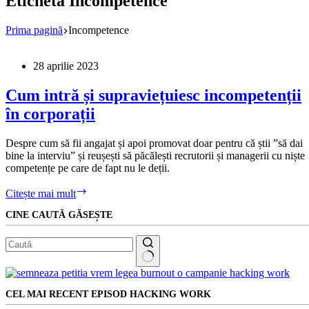
Etichetă
Incompetence
Prima pagină
Incompetence
28 aprilie 2023
Cum intră și supraviețuiesc incompetenții
în corporații
Despre cum să fii angajat și apoi promovat doar pentru că știi ”să dai
bine la interviu” și reușești să păcălești recrutorii și managerii cu niște
competențe pe care de fapt nu le deții.
Cum
Citește mai mult
intră
CINE CAUTĂ GĂSEȘTE
și
supraviețuiesc
incompetenții
în
corporații
Niciun
rezultat
CEL MAI RECENT EPISOD HACKING WORK